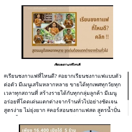
ท่านแบบไม่มีข้อจำกัด ราคาสุดคุ้ม เพียงคนละ 3,500
บาท มาเป็นคู่ลดเหลือเพียงคนละ2,500 เรียน 9.00-
14.00 วันเดียวจบ
เรียนชงกาแฟที่ไหนดี
#เรียนชงกาแฟที่ไหนดี? #อยากเรียนชงกาแฟแบบตัว
ต่อตัว มีเมนูเสริมหลากหลาย ขายได้ทุกเพศทุกวัยทุก
เวลาทุกสถานที่ สร้างรายได้กับทุกกลุ่มลูกค้า มีเมนู
อร่อยที่โดดเด่นแตกต่างจากร้านทั่วไปอย่างชัดเจน
สูตรง่าย ไม่ยุ่งยาก #คอร์สอนชงกาแฟสด สูตรน้ำปั่น
สมูทตี้ สูตรกาแฟนมสด สูตรชาไต้หวันพุดดิ้ง สูตรนม
สด สูตรปังเย็นบิงซู เปิดได้ 6 ร้าน เรียน 9.00-14.00 วัน