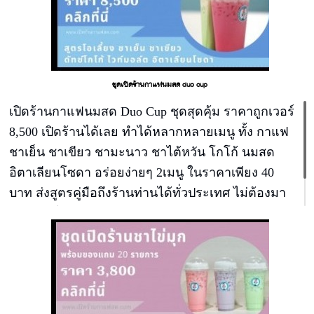
ชุดเปิดร้านกาแฟนมสด duo cup
เปิดร้านกาแฟนมสด Duo Cup ชุดสุดคุ้ม ราคาถูกเวอร์
8,500 เปิดร้านได้เลย ทำได้หลากหลายเมนู ทั้ง กาแฟ
ชาเย็น ชาเขียว ชามะนาว ชาไต้หวัน โกโก้ นมสด
อิตาเลียนโซดา อร่อยง่ายๆ 2เมนู ในราคาเพียง 40
บาท ส่งสูตรคู่มือถึงร้านท่านได้ทั่วประเทศ ไม่ต้องมา
เรียน กำไรแก้วละ 15-20 บาท ขายเพียง 1-2 สัปดาห์คืน
ทุน