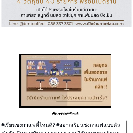
เรียนชงกาแฟที่ไหนดี
#เรียนชงกาแฟที่ไหนดี? #อยากเรียนชงกาแฟแบบตัว