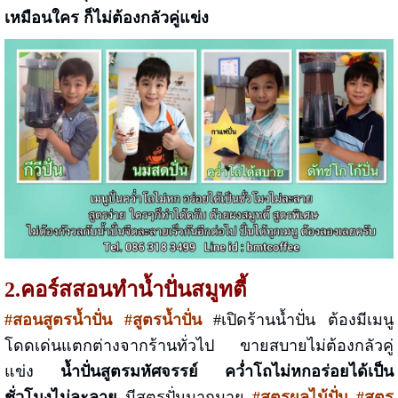
เหมือนใคร ก็ไม่ต้องกลัวคู่แข่ง
2.คอร์สสอนทำน้ำปั่นสมูทตี้
#สอนสูตรน้ำปั่น #สูตรน้ำปั่น
#เปิดร้านน้ำปั่น ต้องมีเมนู
โดดเด่นแตกต่างจากร้านทั่วไป ขายสบายไม่ต้องกลัวคู่
แข่ง
น้ำปั่นสูตรมหัศจรรย์ คว่ำโถไม่หกอร่อยได้เป็น
ชั่วโมงไม่ละลาย
มีสูตรปั่นมากมาย
#สูตรผลไม้ปั่น #สูตร