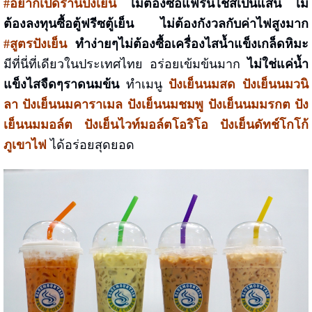
#อยากเปิดร้านปังเย็น
ไม่ต้องซื้อแฟรนไชส์เป็นแสน ไม่
ต้องลงทุนซื้อตู้ฟรีซตู้เย็น ไม่ต้องกังวลกับค่าไฟสูงมาก
#สูตรปังเย็น
ทำง่ายๆไม่ต้องซื้อเครื่องไสน้ำแข็งเกล็ดหิมะ
มีที่นี่ที่เดียวในประเทศไทย อร่อยเข้มข้นมาก
ไม่ใช่แค่น้ำ
แข็งไสจืดๆราดนมข้น
ทำเมนู
ปังเย็นนมสด ปังเย็นนมวนิ
ลา ปังเย็นนมคาราเมล ปังเย็นนมชมพู ปังเย็นนมมรกต ปัง
เย็นนมมอล์ต
ปังเย็นไวท์มอล์ตโอริโอ ปังเย็นดัทช์โกโก้
ภูเขาไฟ
ได้อร่อยสุดยอด