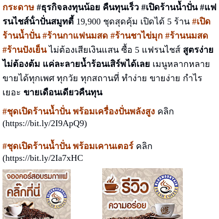
กระดาษ
#ธุรกิจลงทุนน้อย คืนทุนเร็ว
#เปิดร้านน้ำปั่น #แฟ
รนไชส์น้ําปั่นสมูทตี้
19,900 ชุดสุดคุ้ม เปิดได้ 5 ร้าน
#เปิด
ร้านน้ำปั่น #ร้านกาแฟนมสด #ร้านชาไข่มุก #ร้านนมสด
#ร้านปังเย็น
ไม่ต้องเสียเงินแสน ซื้อ 5 แฟรนไชส์
สูตรง่าย
ไม่ต้องต้ม แค่ละลายน้ำร้อนเสิร์พได้เลย
เมนูหลากหลาย
ขายได้ทุกเพศ ทุกวัย ทุกสถานที่ ทำง่าย ขายง่าย กำไร
เยอะ
ขายเดือนเดียวคืนทุน
#ชุดเปิดร้านน้ำปั่น พร้อมเครื่องปั่นพลังสูง
คลิก
(https://bit.ly/2I9ApQ9)
#ชุดเปิดร้านน้ำปั่น พร้อมเคานเตอร์
คลิก
(https://bit.ly/2Ia7xHC