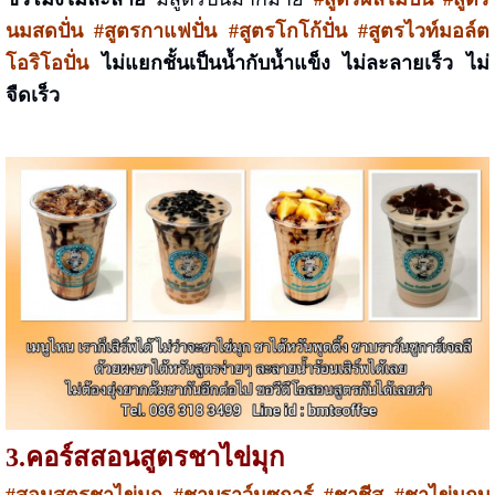
นมสดปั่น #สูตรกาแฟปั่น #สูตรโกโก้ปั่น #สูตรไวท์มอล์ต
โอริโอปั่น
ไม่แยกชั้นเป็นน้ำกับน้ำแข็ง ไม่ละลายเร็ว ไม่
จืดเร็ว
3.
คอร์สสอน
สูตรชาไข่มุก
#สอนสูตรชาไข่มุก
#ชาบราว์นซูการ์ #ชาชีส #ชาไข่มุกบ