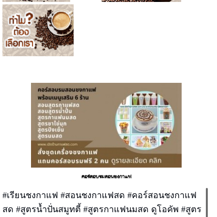
คอร์สอบรมสอนชงกาแฟ
#เรียนชงกาแฟ #สอนชงกาแฟสด #คอร์สอนชงกาแฟ
สด #สูตรน้ำปั่นสมูทตี้ #สูตรกาแฟนมสด ดูโอคัพ #สูตร