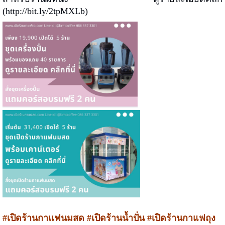
(http://bit.ly/2tpMXLb)
#เปิดร้านกาแฟนมสด #เปิดร้านน้ำปั่น #เปิดร้านกาแฟถุง