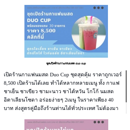
ชุดเปิดร้านกาแฟนมสด duo cup
เปิดร้านกาแฟนมสด Duo Cup ชุดสุดคุ้ม ราคาถูกเวอร์
8,500 เปิดร้านได้เลย ทำได้หลากหลายเมนู ทั้ง กาแฟ
ชาเย็น ชาเขียว ชามะนาว ชาไต้หวัน โกโก้ นมสด
อิตาเลียนโซดา อร่อยง่ายๆ 2เมนู ในราคาเพียง 40
บาท ส่งสูตรคู่มือถึงร้านท่านได้ทั่วประเทศ ไม่ต้องมา
เรียน กำไรแก้วละ 15-20 บาท ขายเพียง 1-2 สัปดาห์คืน
ทุน