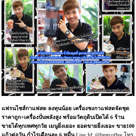
แฟรนไชส์กาแฟสด ลงทุนน้อย เครื่องชงกาแฟสดจัดชุด
ราคาถูก+เครื่องปั่นพลังสูง พร้อมวัตถุดิบเปิดได้ 6 ร้าน
ขายได้ทุกเพศทุกวัย เมนูยิ่งเยอะ ยอดขายยิ่งเยอะ ขาย100
แก้วต่อวัน กำไรเดือนละ 6 หมื่น
Line Id: @bmtcoffee โทร