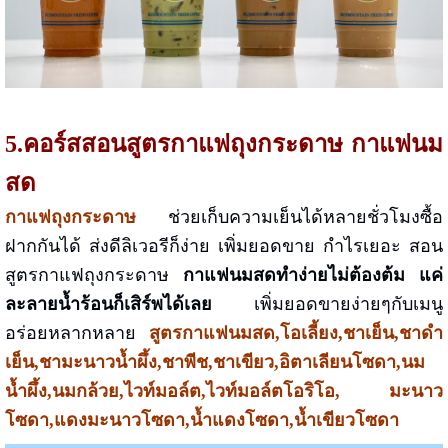
5.คอร์สสอนสูตรกาแฟถุงกระดาษ
กาแฟนม
สด
กาแฟถุงกระดาษ
ช่วยเก็บความเย็นได้หลายชั่วโมงซื้อ
ฝากกันได้ ส่งดีลิเวอรีก็ง่าย เพิ่มยอดขาย กำไรเยอะ
สอน
สูตรกาแฟถุงกระดาษ
กาแฟนมสด
ทำง่ายไม่ต้องต้ม แค่
ละลายน้ำร้อนก็เสิร์พได้เลย
เพิ่มยอดขายง่ายๆกับ
เมนู
อร่อยหลากหลาย
สูตรกาแฟนมสด,โอเลี้ยง,ชาเย็น,ชาดำ
เย็น,ชามะนาวน้ำผึ้ง,ชาพีช,ชาเขียว,อิตาเลียนโซดา,
นม
น้ำผึ้ง,นมกล้วย,ไวท์มอล์ต,ไวท์มอล์ตโอริโอ, มะนาว
โซดา,แดงมะนาวโซดา,น้ำแดงโซดา,น้ำเขียวโซดา