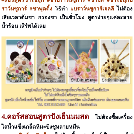
ราว์นซูการ์ #ชาพุดดิ้ง
วิธีทำ
#บราว์นซูการ์เจลลี
ไม่ต้อง
เสียเวลาต้มชา กรองชา เป็นชั่วโมง
สูตรง่ายๆแค่ละลาย
น้ำร้อน เสิร์พได้เลย
4.
คอร์สสอน
สูตรปังเย็นนมสด
ไม่ต้องซื้อเครื่อง
ไสน้ำแข็งเกล็ดหิมะบิงชูหลายหมื่น