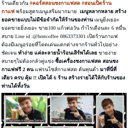
ร้านเดียวกัน
#คอร์สสอนชงกาแฟสด
#สอนเปิดร้าน
กาแฟ
พร้อมสูตรเมนูเสริมมากมาย
เมนูหลากหลาย สร้าง
ยอดขายแบบไม่มีข้อจำกัดให้ร้านของท่าน
เมนูยิ่งเยอะ
ยอดขายยิ่งเยอะ ขาย100 แก้วต่อวัน กำไรเดือนละ 6 หมื่น
สบาย Line id :@bmtcoffee 0863373301 เปิดร้านกาแฟ
ต้องมีเมนูอร่อยที่โดดเด่นแตกต่างจากร้านทั่วไปอย่าง
ชัดเจน
ทำง่าย แค่ละลายน้ำร้อนเสิร์พได้เลย
ขายง่าย
สบายๆไม่ต้องกลัวคู่แข่ง
ซื้อเครื่องชงกาแฟสด สอนชง
กาแฟฟรี 2 คน
แฟรนไชส์กาแฟสด ต้นทุนต่ำ
มาที่นี่ที่
เดียว ครบ คุ้ม !! เปิดได้ 6 ร้าน
สร้างรายได้ให้กับร้านของ
ท่านได้ทั้งวัน