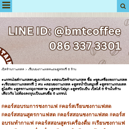
View My Stats
เปิดร้านกาแฟสด
>
เรียนชงกาแฟสดแถมสูตรฟรี 6 ร้าน
#แฟรนไชส์กาแฟสดบลูเมาท์เทน #สอนเปิดร้านกาแฟสด ซื้อ #ชุดเครื่องชงกาแฟสด
#เรียนชงกาแฟสดฟรี 2 คน #สอนชงกาแฟสด #สูตรน้ำปั่นสมูทตี้ #สูตรกาแฟนมสด
ดูโอคัพ #สูตรกาแฟถุงกระดาษ #สูตรชาไข่มุก #สูตรปังเย็น เปิดได้ 6 ร้านในร้าน
เดียวกัน ไม่ต้องลงทุนเป็นแสนซื้อ 6 แฟรนไ
#คอร์สอบรมการชงกาแฟ #คอร์สเรียนชงกาแฟสด
#คอร์สสอนสูตรกาแฟสด #คอร์สสอนชงกาแฟสด #คอร์ส
อบรมทำกาแฟ #คอร์สสอนสูตรเครื่องดื่ม #เรียนชงกาแฟ