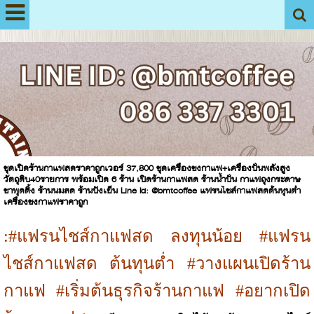
View My Stats
ชุดเปิดร้านกาแฟสดราคาถูกเวอร์ 37,800 ชุดเครื่องชงกาแฟ+เครื่องปั่นพลังสูง
วัตถุดิบ40รายการ พร้อมเปิด 6 ร้าน เปิดร้านกาแฟสด ร้านน้ำปั่น กาแฟถุงกระดาษ
ชาพุดดิ้ง ร้านนมสด ร้านปังเย็น Line Id: @bmtcoffee แฟรนไชส์กาแฟสดต้นทุนต่ำ
เครื่องชงกาแฟราคาถูก
:#แฟรนไชส์กาแฟสด ลงทุนน้อย #แฟรน
ไชส์กาแฟสด ต้นทุนต่ำ #วางแผนเปิดร้าน
กาแฟ #เริ่มต้นธุรกิจร้านกาแฟ #อยากเปิด