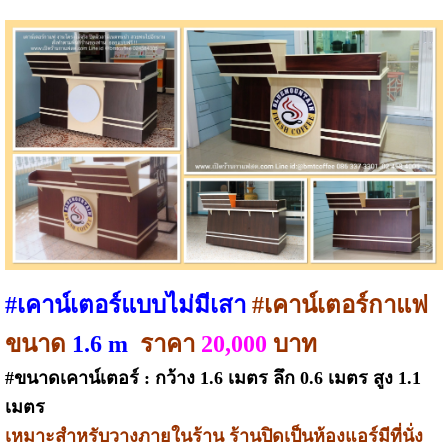
#เคาน์เตอร์แบบไม่มีเสา
#เคาน์เตอร์กาแฟ
ขนาด
1.6 m
ราคา
20,000
บาท
#ขนาดเคาน์เตอร์ : กว้าง 1.6 เมตร ลึก 0.6 เมตร สูง 1.1
เมตร
เหมาะสำหรับวางภายในร้าน ร้านปิดเป็นห้องแอร์มีที่นั่ง