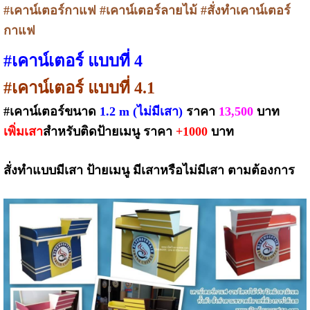
#เคาน์เตอร์กาแฟ #เคาน์เตอร์ลายไม้ #สั่งทำเคาน์เตอร์
กาแฟ
#เคาน์เตอร์ แบบที่ 4
#เคาน์เตอร์ แบบที่ 4.1
#เคาน์เตอร์ขนาด
1.2 m (ไม่มีเสา)
ราคา
13,500
บาท
เพิ่มเสา
สำหรับติดป้ายเมนู ราคา
+1000
บาท
สั่งทำแบบมีเสา ป้ายเมนู มีเสาหรือไม่มีเสา ตามต้องการ