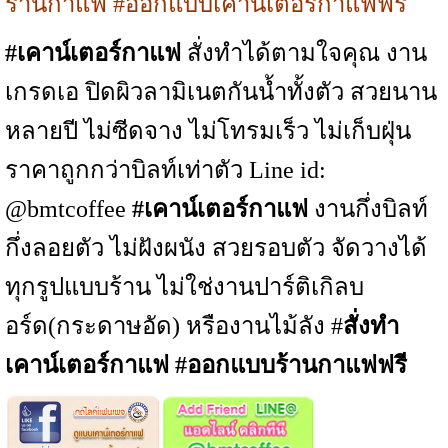
ร้านกาแฟ
#ออกแบบเคาน์เตอร์กาแฟฟรี
#เคาน์เตอร์กาแฟ
สั่งทำได้ตามใจคุณ งาน
เกรดเอ ปิดผิวลามิเนตกันน้ำทั้งตัว สวยนาน
หลายปี ไม่ซีดจาง ไม่โทรมเร็ว ไม่เก็บฝุ่น
ราคาถูกกว่าบิลท์เท่าตัว Line id:
@bmtcoffee
#เคาน์เตอร์กาแฟ
งานกึ่งบิลท์
กึ่งลอยตัว ไม่ฝังผนัง สวยรอบตัว จัดวางได้
ทุกรูปแบบร้าน ไม่ใช่งานปาร์ติเกิลบ
อร์ด(กระดาษอัด) หรืองานไม้ลัง #
สั่งทำ
เคาน์เตอร์กาแฟ #ออกแบบร้านกาแฟฟรี