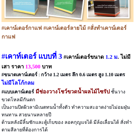
#เคาน์เตอร์กาแฟ #เคาน์เตอร์ลายไม้ #สั่งทำเคาน์เตอร์
กาแฟ
#เคาท์เตอร์ แบบที่ 3
#เคาน์เตอร์ขนาด
1.2 ม
. ไม่มี
เสา ราคา
13,500
บาท
#ขนาดเคาน์เตอร์
:
กว้าง 1.2 เมตร ลึก 0.6 เมตร สูง 1.10 เมตร
ไม่มีโลโก้กลม
มีช่องวางโชว์ขวดน้ำผลไม้ไซรัป
#แบบเคาน์เตอร์
ชั้นวาง
ขวดโหลมีกันตก
เป็นงานปิดผิวลามิเนตทนน้ำทั้งตัว ทำความสะอาดง่ายไม่อมฝุ่น
ทนทาน สวยนานหลายปี
ด้านหลังมีลิ้นชักและตู้เก็บของ ลอคกุญแจได้ มีล้อเลื่อนได้ สั่งทำ
ตามสีลายที่ต้องการได้