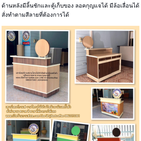
ด้านหลังมีลิ้นชักและตู้เก็บของ ลอคกุญแจได้ มีล้อเลื่อนได้
สั่งทำตามสีลายที่ต้องการได้