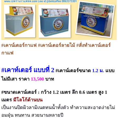
#เคาน์เตอร์กาแฟ #เคาน์เตอร์ลายไม้ #สั่งทำเคาน์เตอร์
กาแฟ
#เคาท์เตอร์ แบบที่ 2
#เคาน์เตอร์ขนาด
1.2 ม.
แบบ
ไม่มีเสา ราคา
13,500
บาท
#ขนาดเคาน์เตอร์ : กว้าง 1.2 เมตร ลึก 0.6 เมตร สูง 1
เมตร
มีโลโก้ด้านบน
เป็นงานปิดผิวลามิเนตทนน้ำทั้งตัว ทำความสะอาดง่ายไม่
อมฝุ่น ทนทาน สวยนานหลายปี