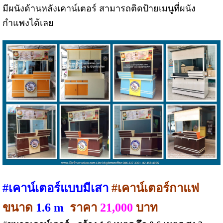
มีผนังด้านหลังเคาน์เตอร์ สามารถติดป้ายเมนูที่ผนัง
กำแพงได้เลย
#เคาน์เตอร์แบบมีเสา
#เคาน์เตอร์กาแฟ
ขนาด
1.6 m
ราคา
21,000
บาท