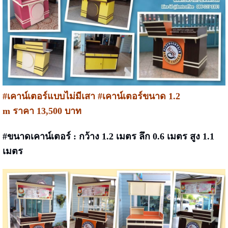
#เคาน์เตอร์แบบไม่มีเสา
#เคาน์เตอร์ขนาด 1.2
m
ราคา 13,500 บาท
#ขนาดเคาน์เตอร์ : กว้าง 1.2 เมตร ลึก 0.6 เมตร สูง 1.1
เมตร