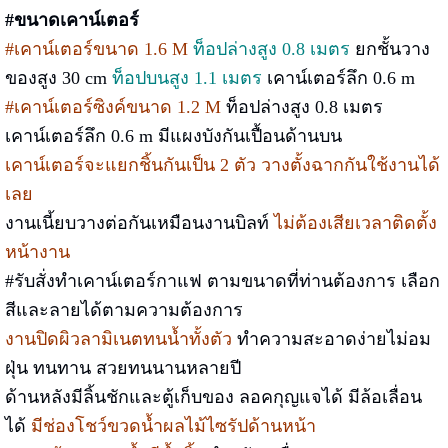
#ขนาดเคาน์เตอร์
#เคาน์เตอร์ขนาด 1.6 M
ท็อปล่างสูง 0.8 เมตร
ยกชั้นวาง
ของสูง 30 cm
ท็อปบนสูง 1.1 เมตร
เคาน์เตอร์ลึก 0.6 m
#เคาน์เตอร์ซิงค์ขนาด 1.2 M
ท็อปล่างสูง 0.8 เมตร
เคาน์เตอร์ลึก 0.6 m มีแผงบังกันเปื้อนด้านบน
เคาน์เตอร์จะแยกชิ้นกันเป็น 2 ตัว วางตั้งฉากกันใช้งานได้
เลย
งานเนี้ยบวางต่อกันเหมือนงานบิลท์
ไม่ต้องเสียเวลาติดตั้ง
หน้างาน
#รับสั่งทำเคาน์เตอร์กาแฟ ตามขนาดที่ท่านต้องการ เลือก
สีและลายได้ตามความต้องการ
งานปิดผิวลามิเนตทนน้ำทั้งตัว
ทำความสะอาดง่ายไม่อม
ฝุ่น ทนทาน สวยทนนานหลายปี
ด้านหลังมีลิ้นชักและตู้เก็บของ ลอคกุญแจได้ มีล้อเลื่อน
ได้
มีช่องโชว์ขวดน้ำผลไม้ไซรัปด้านหน้า