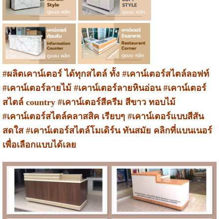
#ผลิตเคาน์เตอร์ ได้ทุกสไตล์ ทั้ง #เคาน์เตอร์สไตล์ลอฟท์
#เคาน์เตอร์ลายไม้ #เคาน์เตอร์ลายหินอ่อน #เคาน์เตอร์
สไตล์ country #เคาน์เตอร์สีครีม สีขาว ทอบไม้
#เคาน์เตอร์สไตล์คลาสสิค เรียบๆ #เคาน์เตอร์แบบสีสัน
สดใส #เคาน์เตอร์สไตล์โมเดิร์น ทันสมัย คลิกที่แบนเนอร์
เพื่อเลือกแบบได้เลย