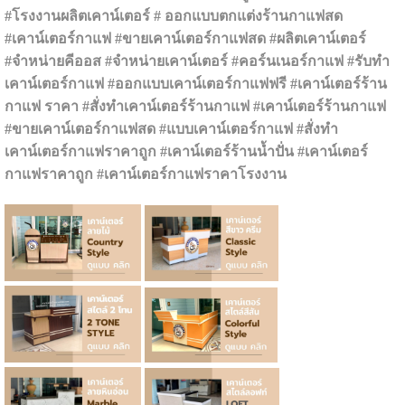
#โรงงานผลิตเคาน์เตอร์ # ออกแบบตกแต่งร้านกาแฟสด
#เคาน์เตอร์กาแฟ #ขายเคาน์เตอร์กาแฟสด #ผลิตเคาน์เตอร์
#จำหน่ายคีออส #จำหน่ายเคาน์เตอร์ #คอร์นเนอร์กาแฟ #รับทำ
เคาน์เตอร์กาแฟ #ออกแบบเคาน์เตอร์กาแฟฟรี #เคาน์เตอร์ร้าน
กาแฟ ราคา #สั่งทำเคาน์เตอร์ร้านกาแฟ #เคาน์เตอร์ร้านกาแฟ
#ขายเคาน์เตอร์กาแฟสด #แบบเคาน์เตอร์กาแฟ #สั่งทำ
เคาน์เตอร์กาแฟราคาถูก #เคาน์เตอร์ร้านน้ำปั่น #เคาน์เตอร์
กาแฟราคาถูก #เคาน์เตอร์กาแฟราคาโรงงาน