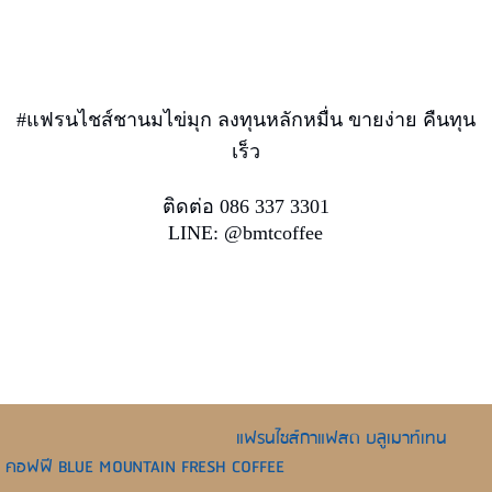
#แฟรนไชส์ชานมไข่มุก ลงทุนหลักหมื่น ขายง่าย คืนทุน
เร็ว
ติดต่อ 086 337 3301
LINE: @bmtcoffee
แฟรนไชส์กาแฟสด บลูเมาท์เทน
คอฟฟี BLUE MOUNTAIN FRESH COFFEE