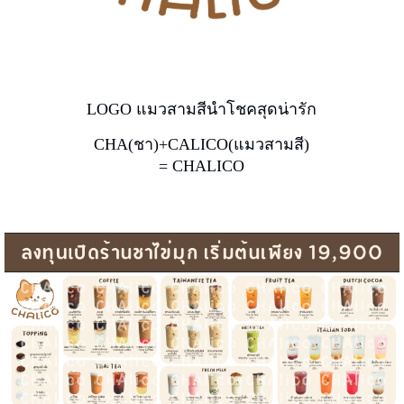
LOGO แมวสามสีนำโชคสุดน่ารัก
CHA(ชา)+CALICO(แมวสามสี)
= CHALICO