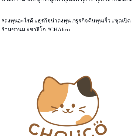
#ลงทุนอะไรดี #ธุรกิจน่าลงทุน #ธุรกิจคืนทุนเร็ว #ชุดเปิด
ร้านชานม #ชาลิโก #CHAlico