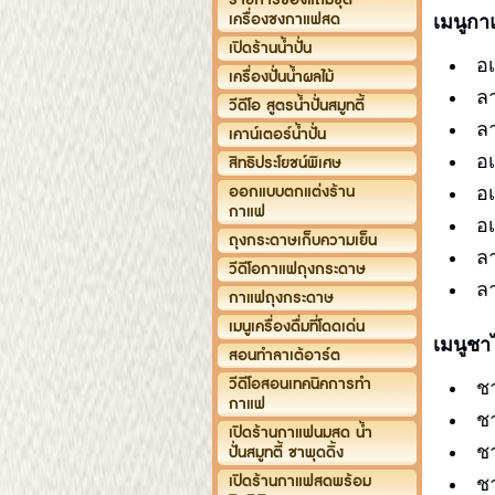
เครื่องชงกาแฟสด
เมนูก
เปิดร้านน้ำปั่น
อเ
เครื่องปั่นน้ำผลไม้
ลา
วีดีโอ สูตรน้ำปั่นสมูทตี้
ลา
เคาน์เตอร์น้ำปั่น
อเ
สิทธิประโยชน์พิเศษ
ออกแบบตกแต่งร้าน
อ
กาแฟ
อ
ถุงกระดาษเก็บความเย็น
ล
วีดีโอกาแฟถุงกระดาษ
ล
กาแฟถุงกระดาษ
เมนูเครื่องดื่มที่โดดเด่น
เมนูชา
สอนทำลาเต้อาร์ต
วีดีโอสอนเทคนิคการทำ
ช
กาแฟ
ช
เปิดร้านกาแฟนมสด น้ำ
ชา
ปั่นสมูทตี้ ชาพุดดิ้ง
เปิดร้านกาแฟสดพร้อม
ชา