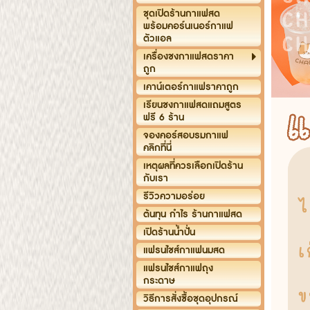
ชุดเปิดร้านกาแฟสด
พร้อมคอร์นเนอร์กาแฟ
ตัวแอล
เครื่องชงกาแฟสดราคา
ถูก
เคาน์เตอร์กาแฟราคาถูก
เรียนชงกาแฟสดแถมสูตร
ฟรี 6 ร้าน
จองคอร์สอบรมกาแฟ
คลิกที่นี่
เหตุผลที่ควรเลือกเปิดร้าน
กับเรา
รีวิวความอร่อย
ต้นทุน กำไร ร้านกาแฟสด
เปิดร้านน้ำปั่น
แฟรนไชส์กาแฟนมสด
แฟรนไชส์กาแฟถุง
กระดาษ
วิธีการสั่งซื้อชุดอุปกรณ์