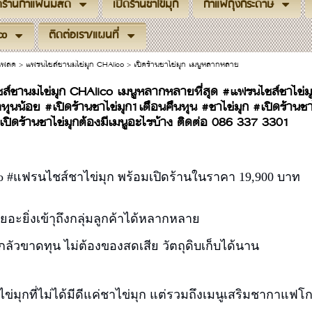
ิดร้านกาแฟนมสด
เปิดร้านชาไข่มุก
กาแฟถุงกระดาษ
co
ติดต่อเรา/แผนที่
าแฟสด
>
แฟรนไชส์ชานมไข่มุก CHAlico
>
เปิดร้านชาไข่มุก เมนูหลากหลาย
์ชานมไข่มุก CHAlico เมนูหลากหลายที่สุด #แฟรนไชส์ชาไข่มุก
งทุนน้อย #เปิดร้านชาไข่มุก1เดือนคืนทุน #ชาไข่มุก #เปิดร้านชา
#เปิดร้านชาไข่มุกต้องมีเมนูอะไรบ้าง ติดต่อ 086 337 3301
co #แฟรนไชส์ชาไข่มุก พร้อมเปิดร้านในราคา 19,900 บาท
งเยอะยิ่งเข้าุถึงกลุ่มลูกค้าได้หลากหลาย
งกลัวขาดทุน ไม่ต้องของสดเสีย วัตถุดิบเก็บได้นาน
ไข่มุกที่ไม่ได้มีดีแค่ชาไข่มุก แต่รวมถึงเมนูเสริมชากาแฟโ