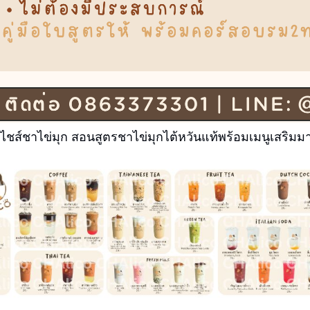
ชส์ชาไข่มุก สอนสูตรชาไข่มุกไต้หวันแท้พร้อมเมนูเสริมม