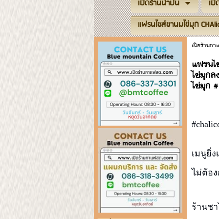
เปิดร้านน้ำปั่น
เป
แฟรนไชส์ชานมไข่มุก CHAli
เปิดร้านก
แฟรนไชส
ไข่มุกล
ไข่มุก 
#chali
เมนูยิ่
ไม่ต้อ
ร้านชา