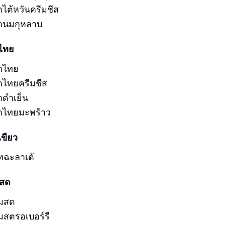
าไต้หวันครีมชีส
านมกุหลาบ
าไทย
าไทย
าไทยครีมชีส
าดำเย็น
าไทยมะพร้าว
เขียว
ัทฉะลาเต้
มสด
มสด
มสตรอเบอร์รี