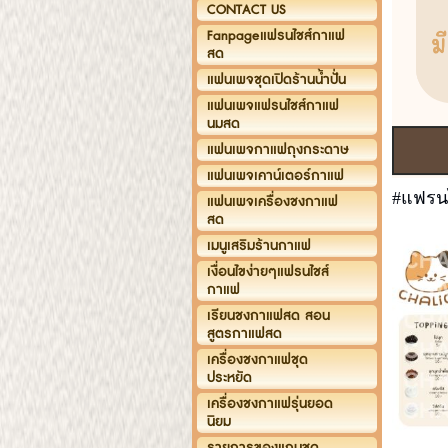
CONTACT US
Fanpageแฟรนไชส์กาแฟ
สด
แฟนเพจชุดเปิดร้านน้ำปั่น
แฟนเพจแฟรนไชส์กาแฟ
นมสด
แฟนเพจกาแฟถุงกระดาษ
แฟนเพจเคาน์เตอร์กาแฟ
#แฟรนไ
แฟนเพจเครื่องชงกาแฟ
สด
เมนูเสริมร้านกาแฟ
เงื่อนไขง่ายๆแฟรนไชส์
กาแฟ
เรียนชงกาแฟสด สอน
สูตรกาแฟสด
เครื่องชงกาแฟชุด
ประหยัด
เครื่องชงกาแฟรุ่นยอด
นิยม
รายการของแถมชุด