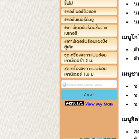
น
ขึ้นไป
#คอร์เนอร์ตัวแอล
น
#คอร์นเนอร์ตัวยู
นม
#เคาน์เตอร์พร้อมชั้นวาง
เบเกอรี
เมนูโก
#เคาน์เตอร์พร้อมแผงบัง
ตู้เค้ก
ดั
ชุดเครื่องชงกาแฟพร้อม
ดั
เคาน์เตอร์1.2 ม.
ชุดเครื่องชงกาแฟพร้อม
เมนูชา
เคาน์เตอร์ 1.6 ม
ช
ช
ช
View My Stats
เมนูอิ
ส