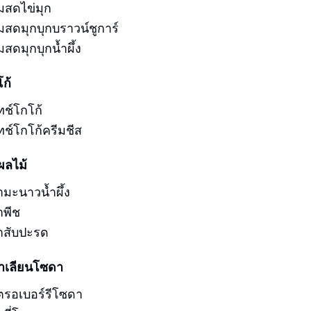
มสดไข่มุก
มสดมุกบุกบราวน์ชูการ์
สดมุกบุกน้ำผึ้ง
โก้
ทช์โกโก้
ทช์โกโก้ครีมชีส
ผลไม้
ามะนาวน้ำผึ้ง
าพีช
าสับปะรด
ตาเลียนโซดา
ตรอเบอร์รีโซดา