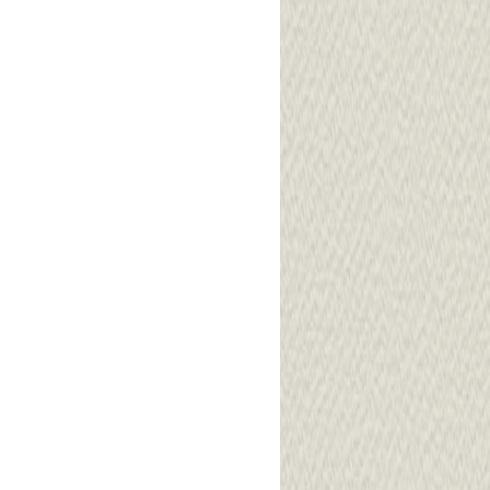
ฟฟรี
เสริมหลากหลาย
ขายได้ทุกเพศทุกวัย
ม
ทุกเวลาทุกสถานที่
้งาน
สร้างรายได้กับทุก
่ร้าน
กลุ่มลูกค้า มีเมนู
ารถ
อร่อยที่โดดเด่น
 โทน
แตกต่างจากร้าน
ทั่วไปอย่างชัดเจน
สูตรง่าย ไม่ยุ่งยาก
#คอร์สอนชงกาแฟ
สด สูตรน้ำปั่นสมูท
ตี้ สูตรกาแฟนมสด
สูตรชาไต้หวัน
พุดดิ้ง สูตรนมสด
สูตรปังเย็นบิงซู เปิด
ได้ 6 ร้าน เรียน