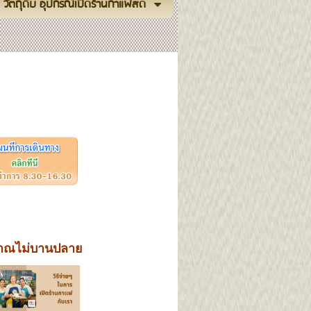
วัตถุดิบ อุปกรณ์เปิดร้านกาแฟสด
ะมาณไม่บานปลาย