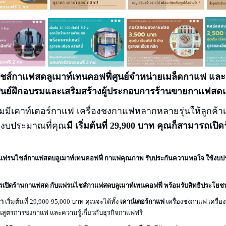
ชส์กาแฟสดลูเมาท์เทนคอฟฟี่
ศูนย์จำหน่ายเมล็ดกาแฟ แล
ูนย์ฝึกอบรมและเสริมสร้างผู้ประกอบการ
ร้านขายกาแฟสดแ
์รูมมีเคาท์เตอร์กาแฟ เครื่องชงกาแฟหลากหลายรุ่นให้ลูกค้า
งบประมาณที่คุณ
มี เริ่มต้นที่
29
,900 บาท คุณก็สามารถเปิ
บแฟรนไชส์กาแฟสดบลูเมาท์เทนคอฟฟี่ กาแฟคุณภาพ รับประกันความพอใจ ใช้งบประม
รเปิดร้านกาแฟสด กับแฟรนไชส์กาแฟสดบลูเมาท์เทนคอฟฟี่ พร้อมรับสิทธิประโยชน์
่ำ
เริ่มต้นที่ 29,900-95,000 บาท คุณจะได้ทั้ง
เคาน์เตอร์กาแฟ
เครื่องชงกาแฟ เครื่
สูตรการชงกาแฟ และความรู้เกี่ยวกับธุรกิจกาแฟฟรี