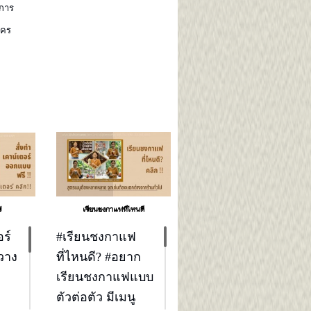
งการ
ใคร
์
เรียนชงกาแฟที่ไหนดี
อร์
#เรียนชงกาแฟ
วาง
ที่ไหนดี? #อยาก
เรียนชงกาแฟแบบ
ตัวต่อตัว มีเมนู