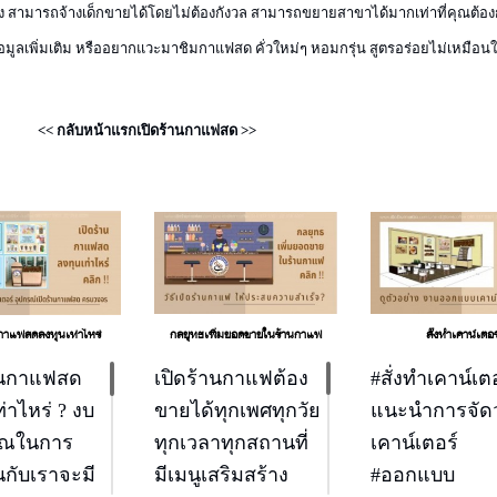
ง สามารถจ้างเด็กขายได้โดยไม่ต้องกังวล สามารถขยายสาขาได้มากเท่าที่คุณต้อ
อมูลเพิ่มเติม หรืออยากแวะมาชิมกาแฟสด คั่วใหม่ๆ หอมกรุ่น สูตรอร่อยไม่เหมือน
<< กลับหน้าแรกเปิดร้านกาแฟสด >>
นกาแฟสดลงทุนเท่าไหร่
กลยุทธเพิ่มยอดขายในร้านกาแฟ
สั่งทำเคาน์เตอร
้านกาแฟสด
เปิดร้านกาแฟต้อง
#สั่งทำเคาน์เต
่าไหร่ ? งบ
ขายได้ทุกเพศทุกวัย
แนะนำการจัด
ณในการ
ทุกเวลาทุกสถานที่
เคาน์เตอร์
นกับเราจะมี
มีเมนูเสริมสร้าง
#ออกแบบ