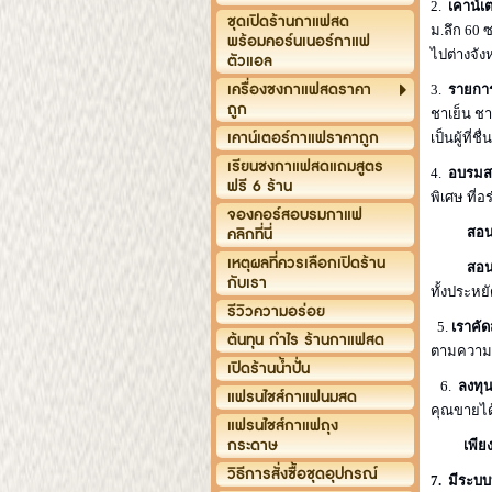
2.
เคาน์เ
ชุดเปิดร้านกาแฟสด
ม.ลึก 60 
พร้อมคอร์นเนอร์กาแฟ
ไปต่างจังห
ตัวแอล
เครื่องชงกาแฟสดราคา
3.
รายการ
ถูก
ชาเย็น ชา
เคาน์เตอร์กาแฟราคาถูก
เป็นผู้ที
เรียนชงกาแฟสดแถมสูตร
4.
อบรมส
ฟรี 6 ร้าน
พิเศษ ที่
จองคอร์สอบรมกาแฟ
คลิกที่นี่
สอน
เหตุผลที่ควรเลือกเปิดร้าน
สอน
กับเรา
ทั้งประหย
รีวิวความอร่อย
5.
เราคัด
ต้นทุน กำไร ร้านกาแฟสด
ตามความช
เปิดร้านน้ำปั่น
6.
ลงทุน
แฟรนไชส์กาแฟนมสด
คุณขายได้
แฟรนไชส์กาแฟถุง
กระดาษ
เพีย
วิธีการสั่งซื้อชุดอุปกรณ์
7.
มีระบบ