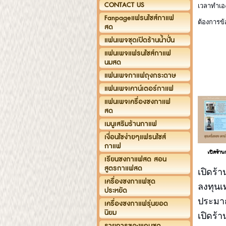
CONTACT US
เวลาทำเอ
Fanpageแฟรนไชส์กาแฟ
ต้องการข้
สด
แฟนเพจชุดเปิดร้านน้ำปั่น
แฟนเพจแฟรนไชส์กาแฟ
นมสด
แฟนเพจกาแฟถุงกระดาษ
แฟนเพจเคาน์เตอร์กาแฟ
แฟนเพจเครื่องชงกาแฟ
สด
เมนูเสริมร้านกาแฟ
เงื่อนไขง่ายๆแฟรนไชส์
กาแฟ
เปิดร้า
เรียนชงกาแฟสด สอน
สูตรกาแฟสด
เปิดร
เครื่องชงกาแฟชุด
ลงทุนเท
ประหยัด
ประมา
เครื่องชงกาแฟรุ่นยอด
นิยม
เปิดร้า
รายการของแถมชุด