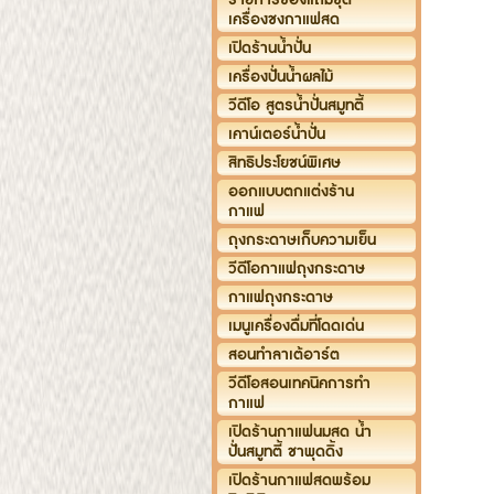
เพียงส
เครื่องชงกาแฟสด
เท่านั้น
เปิดร้านน้ำปั่น
เครื่อ
เครื่องปั่นน้ำผลไม้
วีดีโอ สูตรน้ำปั่นสมูทตี้
และเคา
เคาน์เตอร์น้ำปั่น
กาแฟ 
สิทธิประโยชน์พิเศษ
ขนาดที
ออกแบบตกแต่งร้าน
ไม่มีค
กาแฟ
ค่าธรร
ถุงกระดาษเก็บความเย็น
หรือส่
วีดีโอกาแฟถุงกระดาษ
กาแฟถุงกระดาษ
ทางกา
เมนูเครื่องดื่มที่โดดเด่น
อบรม
สอนทำลาเต้อาร์ต
ให้ ฟรี
วีดีโอสอนเทคนิคการทำ
กาแฟ
เปิดร้านกาแฟนมสด น้ำ
ปั่นสมูทตี้ ชาพุดดิ้ง
เปิดร้านกาแฟสดพร้อม