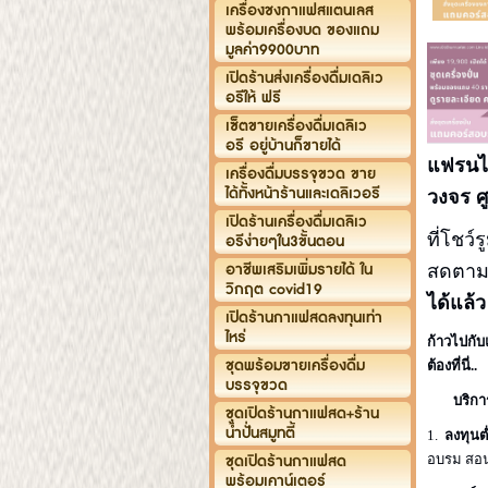
เครื่องชงกาแฟสแตนเลส
พร้อมเครื่องบด ของแถม
มูลค่า9900บาท
เปิดร้านส่งเครื่องดื่มเดลิเว
อรีให้ ฟรี
เซ็ตขายเครื่องดื่มเดลิเว
อรี อยู่บ้านก็ขายได้
แฟรนไ
เครื่องดื่มบรรจุขวด ขาย
ได้ทั้งหน้าร้านและเดลิเวอรี
วงจร ศ
เปิดร้านเครื่องดื่มเดลิเว
ที่โชว
อรีง่ายๆใน3ขั้นตอน
อาชีพเสริมเพิ่มรายได้ ใน
สดตาม
วิกฤต covid19
ได้แล้ว
เปิดร้านกาแฟสดลงทุนเท่า
ไหร่
ก้าวไปกั
ชุดพร้อมขายเครื่องดื่ม
ต้องที่นี่..
บรรจุขวด
บริกา
ชุดเปิดร้านกาแฟสด+ร้าน
น้ำปั่นสมูทตี้
1.
ลงทุนต
ชุดเปิดร้านกาแฟสด
อบรม สอน
พร้อมเคาน์เตอร์