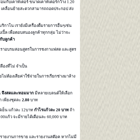
มกับเคาท์เตอร์ ขนาดเคาท์เตอร์กว้าง 1.20
ลื่อน เคลื่อนย้ายสะดวกสามารถถอดประกอป ส่ง
าโน เรายังมีเครื่องดื่มรายการอื่นๆเช่น
ปิ้ล เพื่อตอบสนองลูกค้าทุกกลุ่ม ไม่ว่าจะ
กับลูกค้า
บาท เราอบรมสอนสูตรในการชงกาแฟสด และสูตร
องที่ไม่ จำเป็น
ยไม่ต้องเสียค่าใช้จ่ายในการเรียกช่างมาล้าง
น
จึงสดและหอมมาก
มีหลายเบลนด์ให้เลือก
า เพียงชุดละ
2.80
บาท
ฟเย็น แก้วละ 12บาท
กำไรแก้วละ 20 บาท
ถ้า
00แก้ว จะมีรายได้เดือนละ 60,000 บาท
ี รายงานการขาย และรายงานสต๊อค หากไม่มี