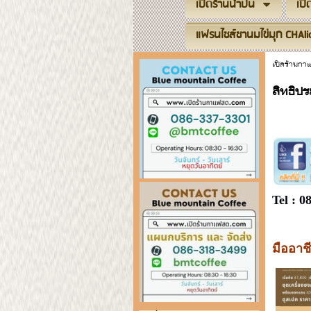
เปิดร้านน้ำปั่น
เป
แฟรนไชส์ชานมไข่มุก CHAli
เปิดร้านก
สิทธิปร
Tel : 
มืออาช