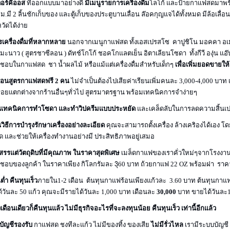
ตอร์คีออส
ที่ออกแบบมาอย่างดี
มีเมนูรายการเคริองดื่ม
โลโก้ และป้ายกาแฟสดมาพร้อ
ซม.มี 2 ลิ้นชักเก็บของ และตู้เก็บของประตูบานเลื่อน ล๊อคกุญแจได้ทั้งหมด มีล้อเ
วัดได้ง่าย
เครื่องดื่มที่หลากหลาย
นอกจากเมนูกาแฟสด ทั้งเอสเปรสโซ คาปูชิโน มอคคา อเมริก
มะนาว ( สูตรชาซีลอน ) ดัทช์โกโก้ ชอคโกแลตเย็น อิตาเลียนโซดา ทั้งกีวี องุ่น แอ๊บเ
่ชื่นชอบในกาแฟสด ชา น้ำผลไม้ หรือแม้แต่เครื่องดื่มสำหรับเด็กๆ
เพื่อเพิ่มยอดขายให้
อนสูตรกาแฟสดฟรี 2 คน
ไม่จำเป็นต้องไปเสียค่าเรียนเพิ่มคนละ 3,000-4,000 
อร่อยแตกต่างจากร้านอื่นๆทั่วไป สูตรมาตรฐาน พร้อมเทคนิคการจำง่ายๆ
เทคนิคการทำโซดา และทำวิปครีมแบบประหยัด
และเคล็ดลับในการลดความสิ้นเปลื
วิธีการบำรุงรักษาเครื่องอย่างละเอียด
คุณจะสามารถตั้งเครื่อง ล้างเคริองได้เอง โด
ัด และช่วยให้เครื่องทำงานอย่างมี ประสิทธิภาพอยู่เสมอ
สรรแต่วัตถุดิบที่มีคุณภาพ ในราคาสุดพิเศษ
เมล็ดกาแฟของเราคั่วใหม่ๆจากโรงงา
อบของลูกค้า ในราคาเพียง กิโลกรัมละ 3ุ60 บาท ถ้วยกาแฟ 22 OZ พร้อมฝา ราค
ต่ำ คืนทุนเร็ว
ภายใน1-2 เดือน ต้นทุนกาแฟร้อนเพียงแก้วละ 3.60 บาท ต้นทุนกาแ
วันละ 50 แก้ว คุณจะมีรายได้วันละ 1,000 บาท เดือนละ
30,000
บาท ขายได้วันละ1
งเดือนเดียวก็คืนทุนแล้ว ไม่มีธุรกิจอะไรที่จะลงทุนน้อย คืนทุนเร็ว เท่านี้อีกแล้ว
บัญชีรองรับ
กาแฟสด ชงทีละแก้ว ไม่มีของทิ้ง ของเสีย
ไม่มีรั่วไหล
เรามีระบบบัญช