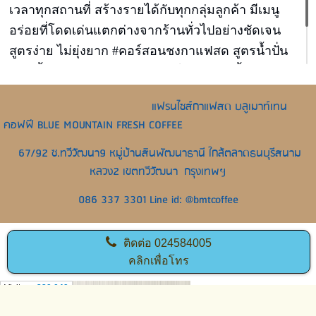
เวลาทุกสถานที่ สร้างรายได้กับทุกกลุ่มลูกค้า มีเมนู
อร่อยที่โดดเด่นแตกต่างจากร้านทั่วไปอย่างชัดเจน
สูตรง่าย ไม่ยุ่งยาก #คอร์สอนชงกาแฟสด สูตรน้ำปั่น
สมูทตี้ สูตรกาแฟนมสด สูตรชาไต้หวันพุดดิ้ง สูตรนม
สด สูตรปังเย็นบิงซู เปิดได้ 6 ร้าน เรียน 9.00-14.00 วัน
แฟรนไชส์กาแฟสด บลูเมาท์เทน
เดียวจบ
คอฟฟี BLUE MOUNTAIN FRESH COFFEE
67/92 ซ.ทวีวัฒนา9 หมู่บ้านสินพัฒนาธานี ใกล้ตลาดธนบุรีสนาม
หลวง2 เขตทวีวัฒนา กรุงเทพฯ
086 337 3301 Line id: @bmtcoffee
ติดต่อ
024584005
คลิกเพื่อโทร
Visitors:
329,049