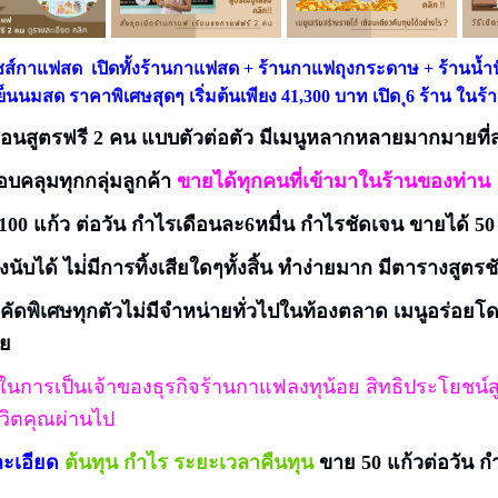
์กาแฟสด เปิดทั้งร้านกาแฟสด + ร้านกาแฟถุงกระดาษ + ร้านน้ำปั่
เย็นนมสด
ราคาพิเศษสุดๆ
เริ่มต้นเพียง 41,300 บาท เปิด ุ6 ร้าน ในร
อนสูตรฟรี 2 คน แบบตัวต่อตัว มีเมนูหลากหลายมากมายที่
อบคลุมทุกกลุ่มลูกค้า
ขายได้ทุกคนที่เข้ามาในร้านของท่าน
100 แก้ว ต่อวัน กำไรเดือนละ6หมื่น กำไรชัดเจน ขายได้ 50 
งนับได้ ไม่่มีการทิ้งเสียใดๆทั้งสิ้น
ทำง่ายมาก มีตารางสูตรช
ิบคัดพิเศษทุกตัวไม่มีจำหน่ายทั่วไปในท้องตลาด เมนูอร่อยโ
ย
นการเป็นเจ้าของธุรกิจร้านกาแฟลงทุน้อย สิทธิประโยชน์ส
ีวิตคุณผ่านไป
ละเอียด
ต้นทุน กำไร ระยะเวลาคืนทุน
ขาย 50 แก้วต่อวัน ก