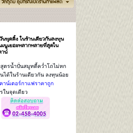
วัตถุดิบ อุปกรณ์เปิดร้านกาแฟสด
นพุดดิ้ง ในร้านเดียวกันลงทุน
ูตรเมนูเยอะหลากหลายที่สุดใน
คาน์
รน้ำปั่นสมูทตี้คว่ำโถไม่หก
้านได้ในร้านเดียวกัน ลงทุนน้อย
เคาน์เตอร์กาแฟราคาถูก
รในจุดเดียว