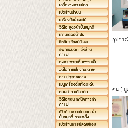
เครื่องชงกาแฟสด
เปิดร้านน้ำปั่น
เครื่องปั่นน้ำผลไม้
วีดีโอ สูตรน้ำปั่นสมูทตี้
เคาน์เตอร์น้ำปั่น
อุปกรณ
สิทธิประโยชน์พิเศษ
ออกแบบตกแต่งร้าน
2.เ
กาแฟ
ถุงกระดาษเก็บความเย็น
วีดีโอกาแฟถุงกระดาษ
4. 
กาแฟถุงกระดาษ
5.คอร
เมนูเครื่องดื่มที่โดดเด่น
คน ( ม
สอนทำลาเต้อาร์ต
วีดีโอสอนเทคนิคการทำ
กาแฟ
เปิดร้านกาแฟนมสด น้ำ
ปั่นสมูทตี้ ชาพุดดิ้ง
เปิดร้านกาแฟสดพร้อม