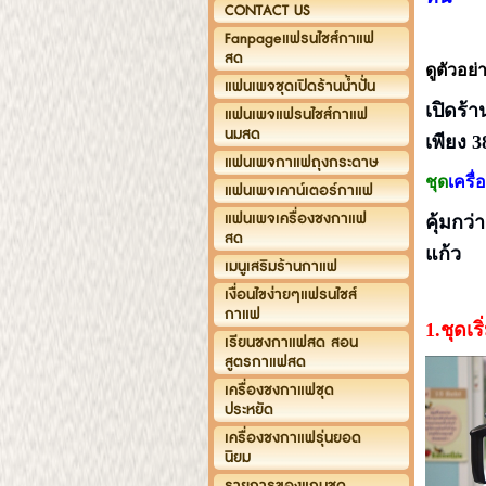
CONTACT US
Fanpageแฟรนไชส์กาแฟ
สด
ดูตัวอย
แฟนเพจชุดเปิดร้านน้ำปั่น
เปิดร้
แฟนเพจแฟรนไชส์กาแฟ
นมสด
เพียง 
แฟนเพจกาแฟถุงกระดาษ
ชุด
เครื
แฟนเพจเคาน์เตอร์กาแฟ
แฟนเพจเครื่องชงกาแฟ
คุ้มกว่
สด
แก้ว
เมนูเสริมร้านกาแฟ
เงื่อนไขง่ายๆแฟรนไชส์
กาแฟ
1.ชุดเร
เรียนชงกาแฟสด สอน
สูตรกาแฟสด
เครื่องชงกาแฟชุด
ประหยัด
เครื่องชงกาแฟรุ่นยอด
นิยม
รายการของแถมชุด