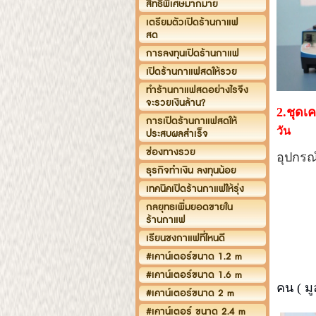
สิทธิพิเศษมากมาย
เตรียมตัวเปิดร้านกาแฟ
สด
การลงทุนเปิดร้านกาแฟ
เปิดร้านกาแฟสดให้รวย
ทำร้านกาแฟสดอย่างไรจึง
จะรวยเงินล้าน?
2.ชุดเ
การเปิดร้านกาแฟสดให้
วัน
ประสบผลสำเร็จ
ช่องทางรวย
อุปกรณ
ธุรกิจทำเงิน ลงทุนน้อย
2.เค
เทคนิคเปิดร้านกาแฟให้รุ่ง
กลยุทธเพิ่มยอดขายใน
ร้านกาแฟ
เรียนชงกาแฟที่ไหนดี
4. 
#เคาน์เตอร์ขนาด 1.2 m
5.คอร
#เคาน์เตอร์ขนาด 1.6 m
คน ( ม
#เคาน์เตอร์ขนาด 2 m
#เคาน์เตอร์ ขนาด 2.4 m