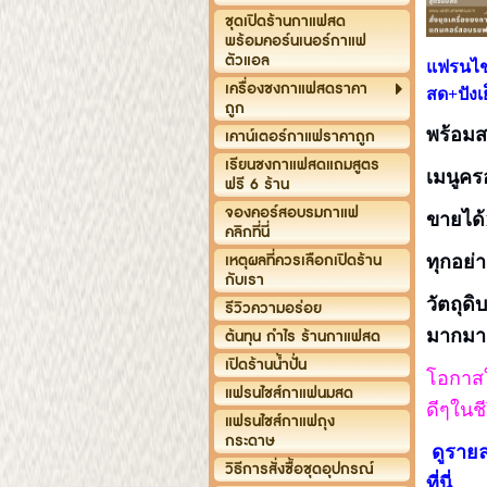
ชุดเปิดร้านกาแฟสด
พร้อมคอร์นเนอร์กาแฟ
ตัวแอล
แฟรนไชส
เครื่องชงกาแฟสดราคา
สด+
ปัง
ถูก
พร้อมส
เคาน์เตอร์กาแฟราคาถูก
เรียนชงกาแฟสดแถมสูตร
เมนูคร
ฟรี 6 ร้าน
จองคอร์สอบรมกาแฟ
ขายได้
คลิกที่นี่
เหตุผลที่ควรเลือกเปิดร้าน
ทุกอย่า
กับเรา
วัตถุด
รีวิวความอร่อย
มากมา
ต้นทุน กำไร ร้านกาแฟสด
เปิดร้านน้ำปั่น
โอกาสใ
แฟรนไชส์กาแฟนมสด
ดีๆในช
แฟรนไชส์กาแฟถุง
กระดาษ
ดูราย
วิธีการสั่งซื้อชุดอุปกรณ์
ที่นี่