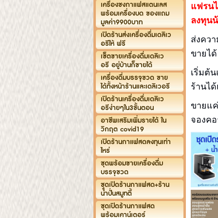
เครื่องชงกาแฟสแตนเลส
แฟรนไ
พร้อมเครื่องบด ของแถม
ลงทุนน้
มูลค่า9900บาท
เปิดร้านส่งเครื่องดื่มเดลิเว
ส่งควา
อรีให้ ฟรี
ขายได้
เซ็ตขายเครื่องดื่มเดลิเว
อรี อยู่บ้านก็ขายได้
เริ่มต้
เครื่องดื่มบรรจุขวด ขาย
ได้ทั้งหน้าร้านและเดลิเวอรี
ร้านได
เปิดร้านเครื่องดื่มเดลิเว
ขายแค่
อรีง่ายๆใน3ขั้นตอน
จองคอร
อาชีพเสริมเพิ่มรายได้ ใน
วิกฤต covid19
เปิดร้านกาแฟสดลงทุนเท่า
ไหร่
ชุดพร้อมขายเครื่องดื่ม
บรรจุขวด
ชุดเปิดร้านกาแฟสด+ร้าน
น้ำปั่นสมูทตี้
ชุดเปิดร้านกาแฟสด
พร้อมเคาน์เตอร์