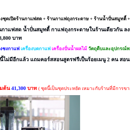
่างชุดเปิดร้านกาแฟสด + ร้านกาแฟถุงกระดาษ + ร้านน้ำปั่นสมูทตี้
านกาแฟสด น้ำปั่นสมูทตี้ กาแฟถุงกระดาษในร้านเดียวกัน ลงทุ
38,800 บาท
่องชงกาแฟ
เครื่องบดกาแฟ
เครื่องปั่นน้ำผลไม้
วัตถุดืบและอุปกรณ์พ
านี้ไม่มีอีกแล้ว แถมคอร์ส
สอนสูตรฟรีเป็นร้อยเมนู 2 คน สอน
ิ่มต้น
41,3
00
บาท
( ชุดนี้เป็นชุดประหยัด เหมาะกับร้านที่มีการขา