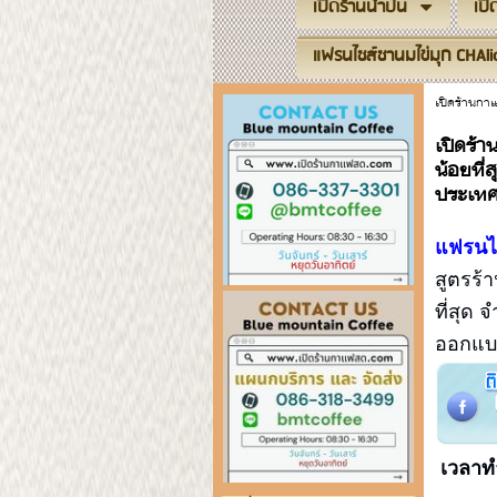
เปิดร้านน้ำปั่น
เป
แฟรนไชส์ชานมไข่มุก CHAli
เปิดร้านก
เปิดร้า
น้อยที่
ประเทศ 
แฟรนไ
สูตรร้า
ที่สุด 
ออกแบบ
เวลาทำ