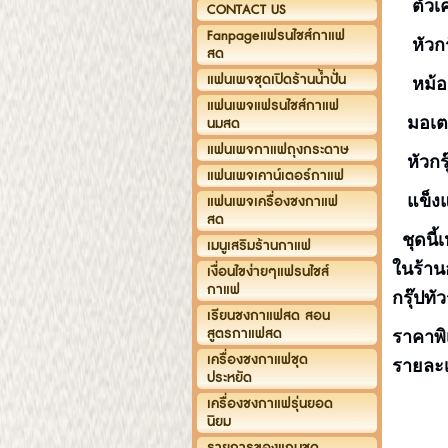
ตัวเค
CONTACT US
Fanpageแฟรนไชส์กาแฟ
หัวก
สด
แฟนเพจชุดเปิดร้านน้ำปั่น
หม้
แฟนเพจแฟรนไชส์กาแฟ
มอเต
นมสด
แฟนเพจกาแฟถุงกระดาษ
หัวกร
แฟนเพจเคาน์เตอร์กาแฟ
แข็ง
แฟนเพจเครื่องชงกาแฟ
สด
ชุดนี
เมนูเสริมร้านกาแฟ
ในร้าน
เงื่อนไขง่ายๆแฟรนไชส์
กาแฟ
กรุ๊ปท
เรียนชงกาแฟสด สอน
สูตรกาแฟสด
ราคาพิ
เครื่องชงกาแฟชุด
รายละเ
ประหยัด
เครื่องชงกาแฟรุ่นยอด
1 ) 
นิยม
รายการของแถมชุด