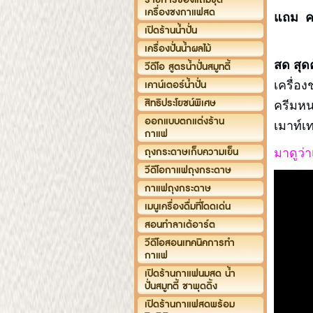
เครื่องชงกาแฟสด
แถม
ค
เปิดร้านน้ำปั่น
3 ) ส
เครื่องปั่นน้ำผลไม้
สด สุดคุ
วีดีโอ สูตรน้ำปั่นสมูทตี้
เคาน์เตอร์น้ำปั่น
เครื่อ
สิทธิประโยชน์พิเศษ
ครีมหน
ออกแบบตกแต่งร้าน
เมาท์เ
กาแฟ
ถุงกระดาษเก็บความเย็น
มาดูว่
วีดีโอกาแฟถุงกระดาษ
กาแฟถุงกระดาษ
เมนูเครื่องดื่มที่โดดเด่น
สอนทำลาเต้อาร์ต
วีดีโอสอนเทคนิคการทำ
กาแฟ
เปิดร้านกาแฟนมสด น้ำ
ปั่นสมูทตี้ ชาพุดดิ้ง
เปิดร้านกาแฟสดพร้อม