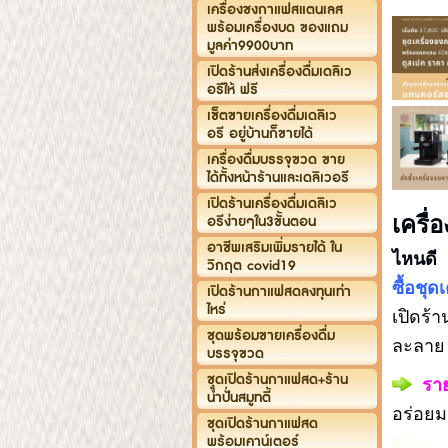
เครื่องชงกาแฟสแตนเลส
พร้อมเครื่องบด ของแถม
มูลค่า9900บาท
เปิดร้านส่งเครื่องดื่มเดลิเว
อรีให้ ฟรี
เซ็ตขายเครื่องดื่มเดลิเว
อรี อยู่บ้านก็ขายได้
เครื่องดื่มบรรจุขวด ขาย
ได้ทั้งหน้าร้านและเดลิเวอรี
เปิดร้านเครื่องดื่มเดลิเว
อรีง่ายๆใน3ขั้นตอน
เครื
อาชีพเสริมเพิ่มรายได้ ใน
ไหนดี
วิกฤต covid19
ซื้อชุ
เปิดร้านกาแฟสดลงทุนเท่า
ไหร่
เปิดร้า
ชุดพร้อมขายเครื่องดื่ม
ละลา
บรรจุขวด
ชุดเปิดร้านกาแฟสด+ร้าน
รา
น้ำปั่นสมูทตี้
อร่อย
ชุดเปิดร้านกาแฟสด
พร้อมเคาน์เตอร์