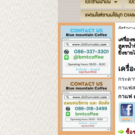
เปิดร้านน้ำปั่น
เป
แฟรนไชส์ชานมไข่มุก CHAli
เปิดร้านก
เครื่อ
สูตรน้ำ
ยิ่งขาย
เครื
กระดาษ
กาแฟสด
กาแฟ 
ซื้