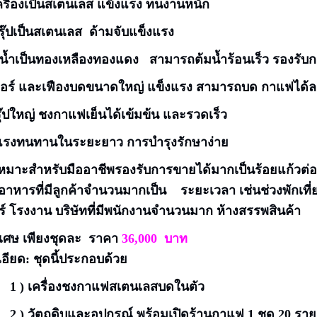
รื่องเป็นสเตนเลส
แข็งแรง
ทนงานหนัก
รุ๊ปเป็นสเตนเลส
ด้ามจับแข็งแรง
อน้ำเป็นทองเหลืองทองแดง
สามารถต้มน้ำร้อนเร็ว
รองรับก
อร์
และเฟืองบดขนาดใหญ่
แข็งแรง
สามารถบด กาแฟได้ล
ุ๊ปใหญ่
ชงกาแฟเย็นได้เข้มข้น
และรวดเร็ว
แรงทนทานในระยะยาว
การบำรุงรักษาง่าย
้เหมาะสำหรับมืออาชีพรองรับการขายได้มากเป็นร้อยแก้วต่อ
อาหารที่มีลูกค้าจำนวนมากเป็น ระยะเวลา เช่นช่วงพักเที่ย
ัวร์ โรงงาน บริษัทที่มีพนักงานจำนวนมาก ห้างสรรพสินค้า
เศษ เพียงชุดละ
ราคา
36,000
บาท
อียด: ชุดนี้ประกอบด้วย
เครื่องชงกาแฟสเตนเลสบดในตัว
2
) วัตถุดิบและอุปกรณ์ พร้อมเปิดร้านกาแฟ 1 ชุด 20 ร