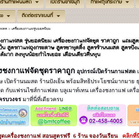
ิดร้านกาแฟนมสด
เปิดร้านชาไข่มุก
กาแฟถุงกระดาษ
co
ติดต่อเรา/แผนที่
าแฟสด
>
เครื่องชงกาแฟรุ่นยอดนิยม
งชงกาแฟสด รุ่นยอดนิยม เครื่องชงกาแฟจัดชุด ราคาถูก แถมสูต
ปั่น สูตรกาแฟถุงกระดาษ สูตรชาพุดดิ้ง สูตรร้านนมสด สูตรปังเ
ได้มาก ลงทุนน้อยกำไรเยอะ เดือนเดียวคืนทุน
่องชงกาแฟจัดชุดราคาถูก
อุปกรณ์เปิดร้านกาแฟสด
เ
 เปิดร้านนมสด ร้านปังเย็น พร้อมสิทธิประโยชน์มากมาย ธ
 กับแฟรนไชส์กาแฟสด บลูเมาท์เทน เครื่องชงกาแฟ เคร
ครบวงจร
มาที่นี่ที่เดียวครบ
อชุดเครื่องชงกาแฟ สอนสูตรฟรี 6 ร้าน จองวันเรียน
คลิกที่น