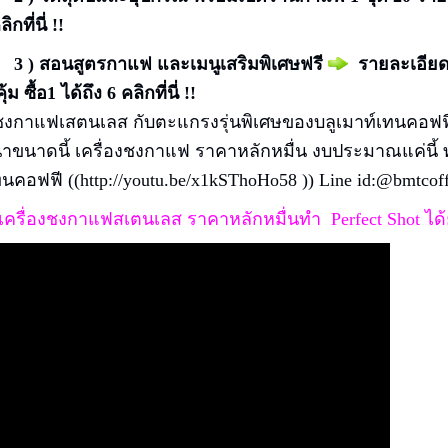
ลิกที่นี่ !!
อนสูตรกาแฟ และเมนูเสริมพิเศษฟรี
รายละเอีย
้ม ซื้อ1 ได้ถึง 6
คลิกที่นี่ !!
งชงกาแฟเสตนเลส กับตะแกรงรุ่นพิเศษของบลูเมาท์เทนคอฟฟ
าขนาดนี้ เครื่องชงกาแฟ ราคาหลักหมื่น งบประมาณแค่นี้ ท
ทนคอฟฟี ((
http://youtu.be/x1kSThoHo58
)) Line id:@bmtcof
าเครื่องชงกาแฟสเตนเลส ราคาหลักหมื่นทำ Perfect Shot ได้ย