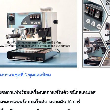
งชงกาแฟชุดที่ 5 ชุดยอดนิยม
่องชงกาแฟพร้อมเครื่องบดกาแฟในตัว ชนิดสเตนเลส
องชงกาแฟพร้อมบดในตัว
ความดัน
16
บาร์