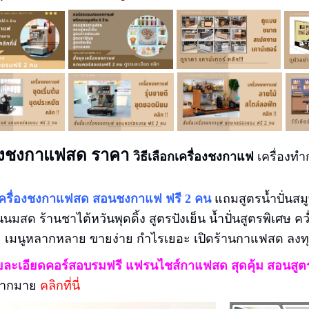
่องชงกาแฟสด ราคา
วิธีเลือกเครื่องชงกาแฟ
เครื่องท
ดเครื่องชงกาแฟสด สอนชงกาแฟ ฟรี 2 คน
แถมสูตรน้ำปั่นสม
นนมสด ร้านชาไต้หวันพุดดิ้ง สูตรปังเย็น น้ำปั่นสูตรพิเศษ ค
ย
เมนูหลากหลาย ขายง่าย กำไรเยอะ เปิดร้านกาแฟสด ลงทุน
ยละเอียดคอร์สอบรมฟรี แฟรนไชส์กาแฟสด
สุดคุ้ม
สอนสูตร
มากมาย
คลิกที่นี่