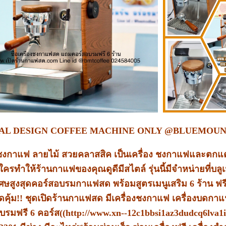
IAL DESIGN COFFEE MACHINE ONLY @BLUEMOUN
งชงกาแฟ ลายไม้ สวยคลาสสิค เป็นเครื่อง ชงกาแฟและตกแต่
ครทำให้ร้านกาแฟของคุณดูดีมีสไตล์ รุ่นนี้มีจำหน่ายที่บลูเม
ิเศษสูงสุดคอร์สอบรมกาแฟสด พร้อมสูตรเมนูเสริม 6 ร้าน ฟร
ดคุ้ม!! ชุดเปิดร้านกาแฟสด มีเครื่องชงกาแฟ เครื่องบดก
บรมฟรี 6 คอร์ส((
http://www.xn--12c1bbsi1az3dudcq6lva1