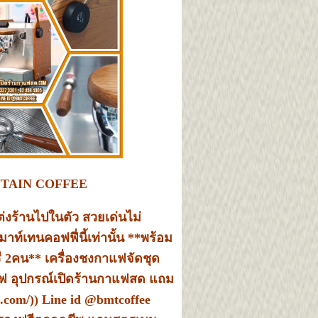
TAIN COFFEE
งร้านไปในตัว สวยเด่นไม่
าท์เทนคอฟฟี่นี้เท่านั้น **พร้อม
ี 2คน** เครื่องชงกาแฟจัดชุด
าแฟ อุปกรณ์เปิดร้านกาแฟสด แถม
i.com/
)) Line id @bmtcoffee