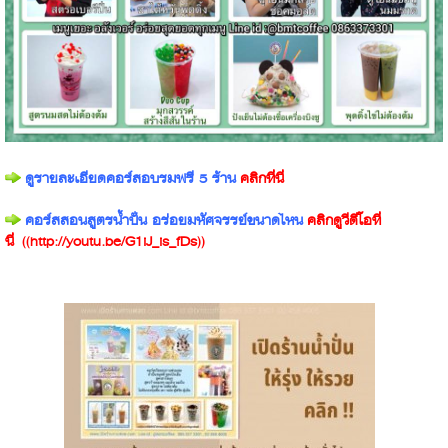
ดูรายละเอียดคอร์สอบรมฟรี 5 ร้าน
คลิกที่นี่
คอร์สสอนสูตรน้ำปั่น อร่อยมหัศจรรย์ขนาดไหน
คลิกดูวีดีโอที่
นี่
((
http://youtu.be/G1iJ_is_fDs
))