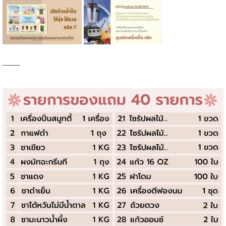
_____