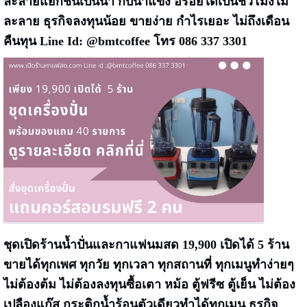
ละลายแยกชั้นเป็นน้ำ กับน้ำแข็ง อร่อยได้เป็นชั่วโมงไม่
ละลาย ธุรกิจลงทุนน้อย ขายง่าย กำไรเยอะ ไม่ถึงเดือน
คืนทุน Line Id: @bmtcoffee โทร 086 337 3301
ชุดเปิดร้านน้ำปั่นและกาแฟนมสด 19,900 เปิดได้ 5 ร้าน
ขายได้ทุกเพศ ทุกวัย ทุกเวลา ทุกสถานที่ ทุกเมนูทำง่ายๆ
ไม่ต้องต้ม ไม่ต้องลงทุนซื้อเตา หม้อ ตู้ฟรีซ ตู้เย็น ไม่ต้อง
เปลืองแก๊ส กระติกน้ำร้อนตัวเดียวทำได้ทุกเมนู ธุรกิจ