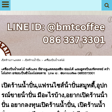
View My Stats
เปิดร้านกาแฟสด
>
เปิดร้านน้ำปั่น
>
เครื่องปั่นน้ำผลไม้
เครื่องปั่นน้ำผลไม้ พลังแรง มีช่างดูแลตลอดชีพ ซ่อมได้ แถมสูตรปั่นมหัศจรรย์ คว่ำ
โถไม่หก อร่อยเป็นชั่วโมงไม่ละลาย Line id : @bmtcoffee 0863373301
เปิดร้านน้ำปั่น,แฟรนไชส์น้ําปั่นสมูทตี้,อุปก
รณ์ขายน้ําปั่น มีอะไรบ้าง,อยากเปิดร้านน้ํา
ปั่น อยากลงทุนเปิดร้านน้ำปั่น, เปิดร้านน้ำ