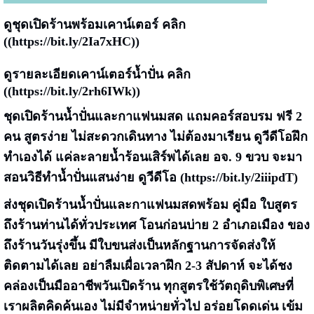
ดูชุดเปิดร้านพร้อมเคาน์เตอร์ คลิก
((
https://bit.ly/2Ia7xHC
))
ดูรายละเอียดเคาน์เตอร์น้ำปั่น คลิก
((
https://bit.ly/2rh6IWk
))
ชุดเปิดร้านน้ำปั่นและกาแฟนมสด
แถมคอร์สอบรม ฟรี 2
คน
สูตรง่าย ไม่สะดวกเดินทาง ไม่ต้องมาเรียน
ดูวีดีโอฝึก
ทำเองได้
แค่ละลายน้ำร้อนเสิร์พได้เลย
อจ. 9 ขวบ จะมา
สอนวิธีทำน้ำปั่นแสนง่าย ดูวีดีโอ
(
https://bit.ly/2iiipdT
)
ส่งชุดเปิดร้านน้ำปั่นและกาแฟนมสดพร้อม
คู่มือ ใบสูตร
ถึงร้านท่านได้ทั่วประเทศ
โอนก่อนบ่าย 2 อำเภอเมือง ของ
ถึงร้านวันรุ่งขึ้น
มีใบขนส่งเป็นหลักฐานการจัดส่งให้
ติดตามได้เลย
อย่าลืมเผื่อเวลาฝึก 2-3 สัปดาห์
จะได้ชง
คล่องเป็นมืออาชีพวันเปิดร้าน
ทุกสูตรใช้วัตถุดิบพิเศษที่
เราผลิตคิดค้นเอง ไม่มีจำหน่ายทั่วไป
อร่อยโดดเด่น เข้ม