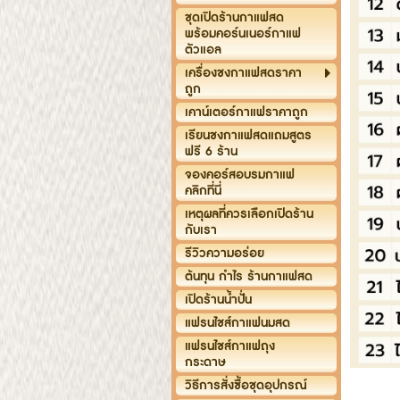
ชุดเปิดร้านกาแฟสด
พร้อมคอร์นเนอร์กาแฟ
ตัวแอล
เครื่องชงกาแฟสดราคา
ถูก
เคาน์เตอร์กาแฟราคาถูก
เรียนชงกาแฟสดแถมสูตร
ฟรี 6 ร้าน
จองคอร์สอบรมกาแฟ
คลิกที่นี่
เหตุผลที่ควรเลือกเปิดร้าน
กับเรา
รีวิวความอร่อย
ต้นทุน กำไร ร้านกาแฟสด
เปิดร้านน้ำปั่น
แฟรนไชส์กาแฟนมสด
แฟรนไชส์กาแฟถุง
กระดาษ
วิธีการสั่งซื้อชุดอุปกรณ์