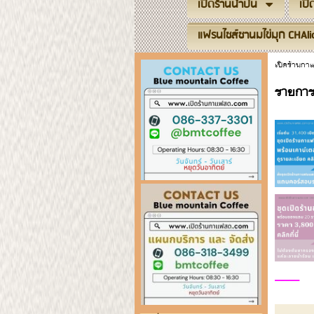
เปิดร้านน้ำปั่น
เป
แฟรนไชส์ชานมไข่มุก CHAli
เปิดร้านก
รายการ
_____