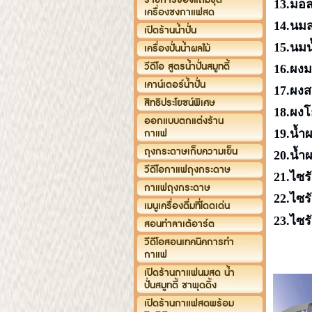
13.มอล
เครื่องชงกาแฟสด
14.นม
เปิดร้านน้ำปั่น
15.นมน้
เครื่องปั่นน้ำผลไม้
วีดีโอ สูตรน้ำปั่นสมูทตี้
16.ผง
เคาน์เตอร์น้ำปั่น
17.ผงสม
สิทธิประโยชน์พิเศษ
18.ผงโย
ออกแบบตกแต่งร้าน
กาแฟ
19.น้ำผ
ถุงกระดาษเก็บความเย็น
20.น้ำผ
วีดีโอกาแฟถุงกระดาษ
21.ไซรั
กาแฟถุงกระดาษ
22.
ไซรั
เมนูเครื่องดื่มที่โดดเด่น
23.
ไซรั
สอนทำลาเต้อาร์ต
วีดีโอสอนเทคนิคการทำ
กาแฟ
เปิดร้านกาแฟนมสด น้ำ
ปั่นสมูทตี้ ชาพุดดิ้ง
เปิดร้านกาแฟสดพร้อม