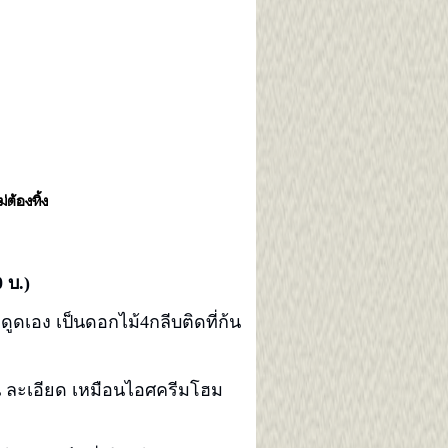
่ต้องทิ้ง
 บ.)
ดูดเอง เป็นดอกไม้4กลีบติดที่ก้น
ียน ละเอียด เหมือนไอศครีมโฮม