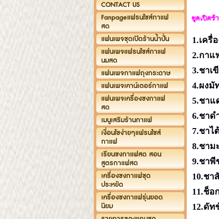
CONTACT US
Fanpageแฟรนไชส์กาแฟ
ชุดเปิดร้
สด
แฟนเพจชุดเปิดร้านน้ำปั่น
1.เครื
แฟนเพจแฟรนไชส์กาแฟ
2.
นมสด
3.ชาเข
แฟนเพจกาแฟถุงกระดาษ
4.ผงมั
แฟนเพจเคาน์เตอร์กาแฟ
แฟนเพจเครื่องชงกาแฟ
5.ชาแ
สด
6.ชาดำ
เมนูเสริมร้านกาแฟ
7.ชาไต
เงื่อนไขง่ายๆแฟรนไชส์
กาแฟ
8.ชามะ
เรียนชงกาแฟสด สอน
9.ชาพี
สูตรกาแฟสด
เครื่องชงกาแฟชุด
10.ชา
ประหยัด
11.ช็
เครื่องชงกาแฟรุ่นยอด
นิยม
12.ดัทช
รายการของแถมชุด