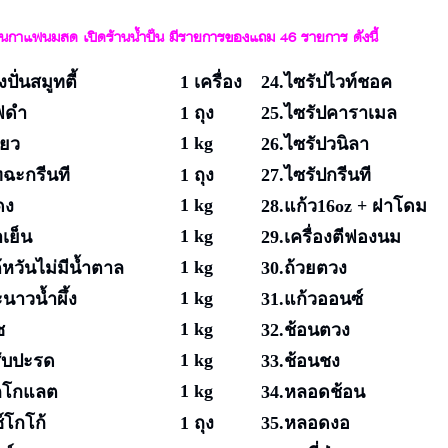
าน
กาแฟนมสด เปิดร้าน
น้ำปั่น มีรายการของแถม 46 รายการ ดังนี้
่องปั่นสมูทตี้
1 เครื่อง
24.ไซรัปไวท์ชอ
กาแฟดำ
1 ถุง
25.ไซรัปคาราเมล
1 kg
ียว
26.ไซรัปวนิลา
ทฉะกรีนที
1 ถุง
27.ไซรัปกรีนที
1 kg
ดง
28.แก้ว16oz + ฝาโดม
1 kg
เย็น
29.เครื่องตีฟองนม
1 kg
้หวันไม่มีน้ำตาล
30.ถ้วยตวง
1 kg
นาวน้ำผึ้ง
31.แก้วออนซ์
1 kg
ช
32.ช้อนตวง
1 kg
สับปะรด
33.ช้อนชง
1 kg
อกโกแลต
34.หลอดช้อน
์โกโก้
1 ถุง
35.หลอดงอ