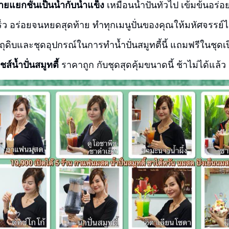
ายแยกชั้นเป็นน้ำกับน้ำแข็ง
เหมือนน้ำปั่นทั่วไป เข้มข้นอร่
เร็ว อร่อยจนหยดสุดท้าย
ทำทุกเมนูปั่นของคุณให้มหัศจรรย
ตถุดิบและชุดอุปกรณ์ในการทำน้ำปั่นสมูทตี้นี้ แถมฟรีในชุดเป
์น้ำปั่นสมูทตี้
ราคาถูก กับชุดสุดคุ้มขนาดนี้ ช้าไม่ได้แล้ว