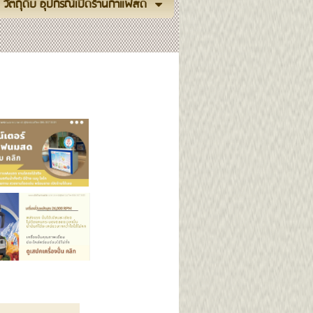
วัตถุดิบ อุปกรณ์เปิดร้านกาแฟสด