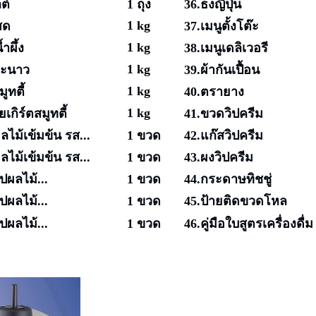
ต์
1 ถุง
36.ธงญี่ปุ่น
1 kg
สด
37.เมนูตั้งโต๊ะ
1 kg
ำผึ้ง
38.เมนูเดลิเวอรี
1 kg
มะนาว
39.ผ้ากันเปื้อน
1 kg
ูทตี้
40.ตรายาง
1 kg
เกิร์ตสมูทตี้
41.ขวดวิปครีม
ลไม้เข้มข้น รส...
1 ขวด
42.แก๊สวิปครีม
ลไม้เข้มข้น รส...
1 ขวด
43.ผงวิปครีม
ปผลไม้...
1 ขวด
44.กระดาษทิชชู่
ปผลไม้...
1 ขวด
45.ป้ายติดขวดโหล
ปผลไม้...
1 ขวด
46.คู่มือใบสูตรเครื่องดื่ม