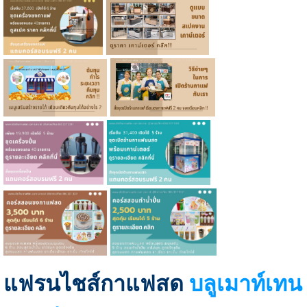
แฟรนไชส์กาแฟสด
บลูเมาท์เทน