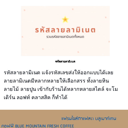
รหัสลายลามิเนต
รหัสลายลามิเนต แจ้งรหัสเลขส่งให้ออกแบบได้เลย
ลายลามิเนตมีหลากหลายให้เลือกสรร ทั้งลายหิน
ลายไม้ ลายปูน เข้ากับร้านได้หลากหลายสไตล์ จะโม
เดิร์น ลอฟท์ คลาสสิค ก็ทำได้
แฟรนไชส์กาแฟสด บลูเมาท์เทน
คอฟฟี BLUE MOUNTAIN FRESH COFFEE