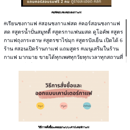
คอร์สอบรมสอนชงกาแฟ
#เรียนชงกาแฟ #สอนชงกาแฟสด #คอร์สอนชงกาแฟ
สด #สูตรน้ำปั่นสมูทตี้ #สูตรกาแฟนมสด ดูโอคัพ #สูตร
กาแฟถุงกระดาษ #สูตรชาไข่มุก #สูตรปังเย็น เปิดได้ 6
ร้าน #สอนเปิดร้านกาแฟ แถมสูตร #เมนูเสริมในร้าน
กาแฟ มากมาย ขายได้ทุกเพศทุกวัยทุกเวลาทุกสถานที่
สร้างรายได้ให้กับร้านของท่านแบบไม่มีข้อจำกัด
วิธีการสั่งซื้อและออกแบบเคาน์เตอร์กาแฟ