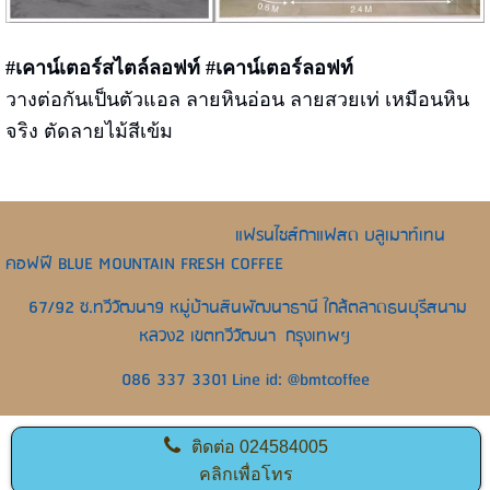
#เคาน์เตอร์สไตล์ลอฟท์ #เคาน์เตอร์ลอฟท์
วางต่อกันเป็นตัวแอล ลายหินอ่อน ลายสวยเท่ เหมือนหิน
จริง ตัดลายไม้สีเข้ม
แฟรนไชส์กาแฟสด บลูเมาท์เทน
คอฟฟี BLUE MOUNTAIN FRESH COFFEE
67/92 ซ.ทวีวัฒนา9 หมู่บ้านสินพัฒนาธานี ใกล้ตลาดธนบุรีสนาม
หลวง2 เขตทวีวัฒนา กรุงเทพฯ
086 337 3301 Line id: @bmtcoffee
ติดต่อ
024584005
คลิกเพื่อโทร