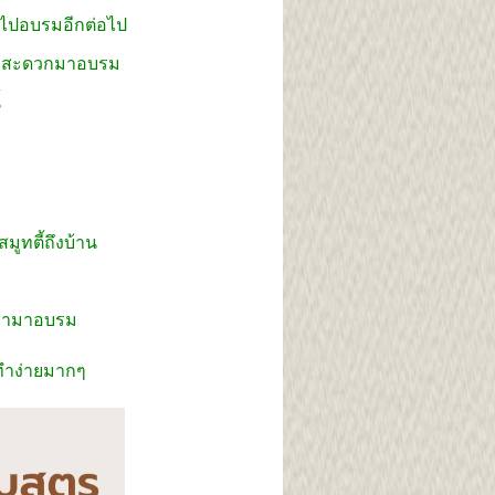
างไปอบรมอีกต่อไป
ต่ไม่สะดวกมาอบรม
้
มูทตี้ถึงบ้าน
เวลามาอบรม
 ทำง่ายมากๆ