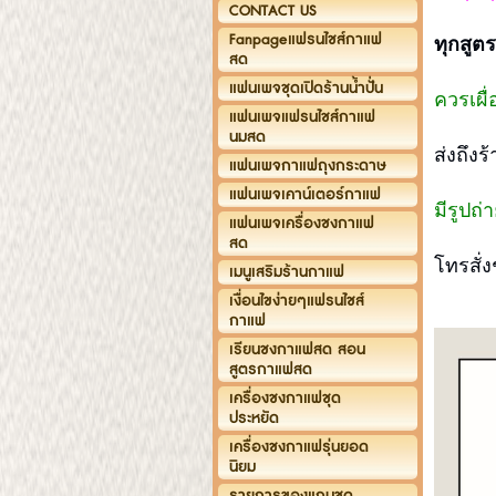
CONTACT US
Fanpageแฟรนไชส์กาแฟ
ทุกสูต
สด
แฟนเพจชุดเปิดร้านน้ำปั่น
ควรเผื
แฟนเพจแฟรนไชส์กาแฟ
นมสด
ส่งถึงร
แฟนเพจกาแฟถุงกระดาษ
แฟนเพจเคาน์เตอร์กาแฟ
มีรูปถ
แฟนเพจเครื่องชงกาแฟ
สด
โทรสั่
เมนูเสริมร้านกาแฟ
เงื่อนไขง่ายๆแฟรนไชส์
กาแฟ
เรียนชงกาแฟสด สอน
สูตรกาแฟสด
เครื่องชงกาแฟชุด
ประหยัด
เครื่องชงกาแฟรุ่นยอด
นิยม
รายการของแถมชุด