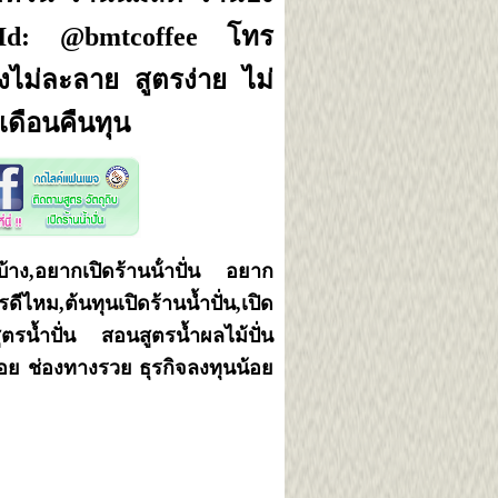
e Id: @bmtcoffee โทร
มงไม่ละลาย สูตรง่าย ไม่
เดือนคืนทุน
ไรบ้าง,อยากเปิดร้านน้ําปั่น อยาก
รดีไหม,ต้นทุนเปิดร้านน้ำปั่น,เปิด
รน้ำปั่น สอนสูตรน้ำผลไม้ปั่น
 ช่องทางรวย ธุรกิจลงทุนน้อย