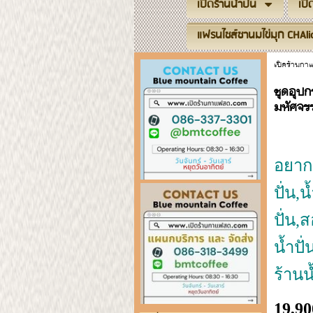
เปิดร้านน้ำปั่น
เป
แฟรนไชส์ชานมไข่มุก CHAli
เปิดร้านก
ชุดอุปก
มหัศจรร
อยากล
ปั่น,
ปั่น,
น้ำป
ร้านน
19,9