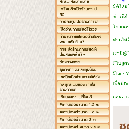
สิทธิพิเศษมากมาย
มิติใหม
เตรียมตัวเปิดร้านกาแฟ
สด
ข่าวดีส
การลงทุนเปิดร้านกาแฟ
โดยเฉพาะ
เปิดร้านกาแฟสดให้รวย
ทำร้านกาแฟสดอย่างไรจึง
ท่านไม่
จะรวยเงินล้าน?
การเปิดร้านกาแฟสดให้
เรามีคู
ประสบผลสำเร็จ
ช่องทางรวย
มีใบสูต
ธุรกิจทำเงิน ลงทุนน้อย
มีLink 
เทคนิคเปิดร้านกาแฟให้รุ่ง
เพื่อปร
กลยุทธเพิ่มยอดขายใน
ร้านกาแฟ
และท่าน
เรียนชงกาแฟที่ไหนดี
#เคาน์เตอร์ขนาด 1.2 m
#เคาน์เตอร์ขนาด 1.6 m
#เคาน์เตอร์ขนาด 2 m
#เคาน์เตอร์ ขนาด 2.4 m