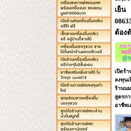
เครื่องชงกาแฟสแตนเลส
พร้อมเครื่องบด ของแถม
เย็น
มูลค่า9900บาท
08633
เปิดร้านส่งเครื่องดื่มเดลิเว
อรีให้ ฟรี
ต้องต
เซ็ตขายเครื่องดื่มเดลิเว
อรี อยู่บ้านก็ขายได้
เครื่องดื่มบรรจุขวด ขาย
ได้ทั้งหน้าร้านและเดลิเวอรี
เปิดร้านเครื่องดื่มเดลิเว
อรีง่ายๆใน3ขั้นตอน
เปิดร้า
อาชีพเสริมเพิ่มรายได้ ใน
วิกฤต covid19
ลงทุนเป
เปิดร้านกาแฟสดลงทุนเท่า
ร้านนม
ไหร่
สูตรก
ชุดพร้อมขายเครื่องดื่ม
บรรจุขวด
อาชีพเส
ชุดเปิดร้านกาแฟสด+ร้าน
น้ำปั่นสมูทตี้
ชุดเปิดร้านกาแฟสด
พร้อมเคาน์เตอร์