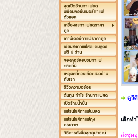
ชุดเปิดร้านกาแฟสด
พร้อมคอร์นเนอร์กาแฟ
ตัวแอล
เครื่องชงกาแฟสดราคา
ถูก
เคาน์เตอร์กาแฟราคาถูก
เรียนชงกาแฟสดแถมสูตร
ฟรี 6 ร้าน
จองคอร์สอบรมกาแฟ
คลิกที่นี่
เหตุผลที่ควรเลือกเปิดร้าน
กับเรา
รีวิวความอร่อย
ต้นทุน กำไร ร้านกาแฟสด
ดูวี
เปิดร้านน้ำปั่น
แฟรนไชส์กาแฟนมสด
เด็กทำ
แฟรนไชส์กาแฟถุง
กระดาษ
วิธีการสั่งซื้อชุดอุปกรณ์
ส่งชุดอ