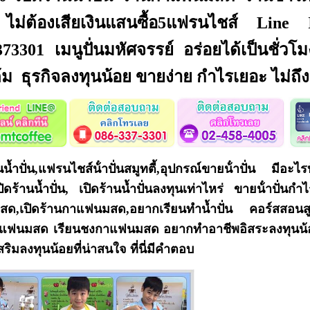
 ไม่ต้องเสียเงินแสนซื้อ5แฟรนไชส์ Lin
73301 เมนูปั่นมหัศจรรย์ อร่อยได้เป็นชั่วโ
้ม ธุรกิจลงทุนน้อย ขายง่าย กำไรเยอะ ไม่ถึง
นน้ำปั่น,แฟรนไชส์น้ําปั่นสมูทตี้,อุปกรณ์ขายน้ําปั่น มีอะ
ิดร้านน้ำปั่น, เปิดร้านน้ำปั่นลงทุนเท่าไหร่ ขายน้ําปั่นกําไ
สด,เปิดร้านกาแฟนมสด,อยากเรียนทำน้ำปั่น คอร์สสอนสูต
าแฟนมสด เรียนชงกาแฟนมสด อยากทำอาชีพอิสระลงทุนน้อย
ริมลงทุนน้อยที่น่าสนใจ ที่นี่มีคำตอบ