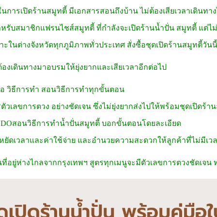
่ในการเปิดร้านสมูทตี้ มีเอกสารสอนถึงบ้าน ไม่ต้องเสียเวลาเดินท
ำหรับสมาชิกแฟรนไชส์สมูทตี้ ที่กำลังจะเปิดร้านน้ำปั่น สมูทตี้ แ
ในต่างจังหวัดทุกภูมิภาพทั่วประเทศ สั่งซื้อชุดเปิดร้านสมูทตี้วันนี
ต้องเดินทางมาอบรมให้ยุ่งยากและเสียเวลาอีกต่อไป
่มือ วิธีการทำ สอนวิธีการทำทุกขั้นตอน
รตัวเลขการตวง อย่างชัดเจน ซึ่งไม่ยุ่งยากส่งไปให้พร้อมชุดเปิดร้านส
VDOสอนวิธีการทำน้ำปั่นสมูทตี้ บอกขั้นตอนโดยละเอียด
ะหยัดเวลาและค่าใช้จ่าย และอำนวยความสะดวกให้ลูกค้าที่ไม่มี
ที่อยู่ห่างไกลจากกรุงเทพฯ สูตรทุกเมนูจะมีตัวเลขการตวงชัดเจน