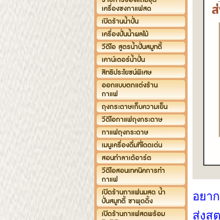
เครื่องชงกาแฟสด
เปิดร้านน้ำปั่น
เครื่องปั่นน้ำผลไม้
วีดีโอ สูตรน้ำปั่นสมูทตี้
เคาน์เตอร์น้ำปั่น
สิทธิประโยชน์พิเศษ
ออกแบบตกแต่งร้าน
กาแฟ
ถุงกระดาษเก็บความเย็น
วีดีโอกาแฟถุงกระดาษ
กาแฟถุงกระดาษ
เมนูเครื่องดื่มที่โดดเด่น
สอนทำลาเต้อาร์ต
วีดีโอสอนเทคนิคการทำ
กาแฟ
เปิดร้านกาแฟนมสด น้ำ
อยาก
ปั่นสมูทตี้ ชาพุดดิ้ง
เปิดร้านกาแฟสดพร้อม
ส่งสู