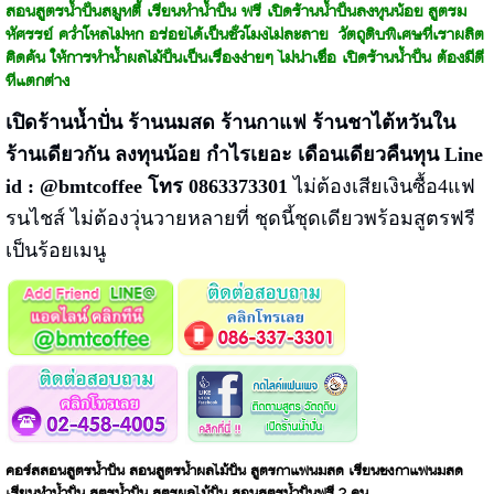
สอนสูตรน้ำปั่นสมูทตี้ เรียนทำน้ำปั่น ฟรี เปิดร้านน้ำปั่นลงทุนน้อย สูตรม
หัศรรย์ คว่ำโหลไม่หก อร่อยได้เป็นชั่วโมงไม่ละลาย วัตถุดิบพิเศษที่เราผลิต
คิดค้น ให้การทำน้ำผลไม้ปั่นเป็นเรื่องง่ายๆ ไม่น่าเชื่อ เปิดร้านน้ำปั่น ต้องมีดี
ทีแตกต่าง
เปิดร้านน้ำปั่น ร้านนมสด ร้านกาแฟ ร้านชาไต้หวันใน
ร้านเดียวกัน ลงทุนน้อย กำไรเยอะ เดือนเดียวคืนทุน Line
id : @bmtcoffee โทร 0863373301
ไม่ต้องเสียเงินซื้อ4แฟ
รนไชส์ ไม่ต้องวุ่นวายหลายที่ ชุดนี้ชุดเดียวพร้อมสูตรฟรี
เป็นร้อยเมนู
คอร์สสอนสูตรน้ำปั่น สอนสูตรน้ำผลไม้ปั่น สูตรกาแฟนมสด เรียนชงกาแฟนมสด