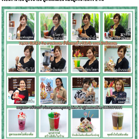
เรียนทำน้ำปั่น สูตรน้ำปั่น สูตรผลไม้ปั่น สอนสูตรน้ำปั่นฟรี 2 คน