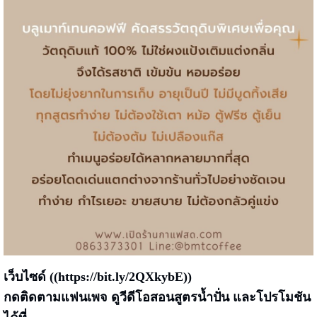
เว็บไซด์ ((
https://bit.ly/2QXkybE
))
กดติดตามแฟนเพจ ดูวีดีโอสอนสูตรน้ำปั่น และโปรโมชัน