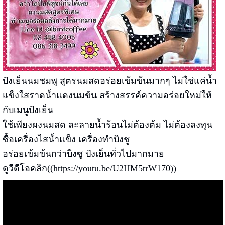
ปังเย็นนมชมพู สูตรนมสดอร่อยเข้มข้นมากๆ ไม่ใช่แค่น้ำ
แข็งใสราดน้ำแดงนมข้น สร้างสรรค์ความอร่อยใหม่ให้
กับเมนูปังเย็น
ใช้เพียงผงนมสด ละลายน้ำร้อนไม่ต้องต้ม ไม่ต้องลงทุน
ซื้อเครื่องไสน้ำแข็ง เครื่องทำบิงชู
อร่อยเข้มข้นกว่าบิงซู ปังเย็นทั่วไปมากมาย
ดูวีดีโอคลิก((
https://youtu.be/U2HM5trW170
))