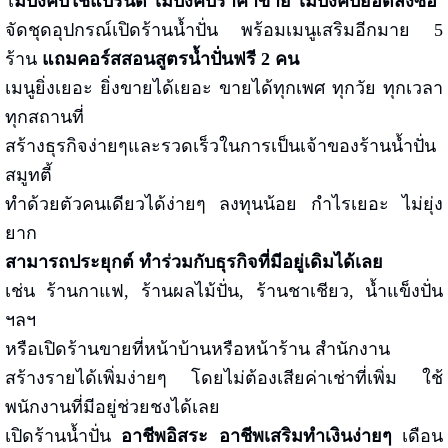
ไ
ม่บังคับใช้แบรนด์
ไม่บังคับราคาขาย ไม่บังคับยอดสั่งซื้อ
จัดชุดอุปกรณ์เปิดร้านน้ำปั่น พร้อมเมนูเสริมอีกมาย 5
ร้าน
แถมคอร์สสอนสูตรน้ำปั่นฟรี 2 คน
เมนูยิ่งเยอะ ยิ่งขายได้เยอะ ขายได้ทุกเพศ ทุกวัย ทุกเวลา
ทุกสถานที่
สร้างธุรกิจง่ายๆและรวดเร็วในการเป็นเจ้าของร้านน้ำปั่น
สมูทตี้
ทำด้วยตัวคนเดียวได้ง่ายๆ ลงทุนน้อย กำไรเยอะ ไม่ยุ่ง
ยาก
สามารถประยุกต์ ทำร่วมกับธุรกิจที่มีอยู่เดิมได้เลย
เช่น ร้านกาแฟ, ร้านผลไม้ปั่น, ร้านชาเชียว, น้ำแข็งปั่น
ฯลฯ
หรือเปิดร้านขายที่หน้าบ้านหรือหน้าร้าน สำนักงาน
สร้างรายได้เพิ่มง่ายๆ โดยไม่ต้องเสียค่าเช่าที่เพิ่ม ใช้
พนักงานที่มีอยู่ช่วยชงได้เลย
เปิดร้านน้ำปั่น
อาชีพอิสระ อาชีพเสริมทำเงินง่ายๆ
เดือน