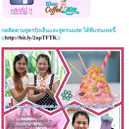
กดติดตามสูตรปังเย็นและสูตรนมสด ได้ที่แฟนเพจนี้
((
http://bit.ly/2opTFTK
))