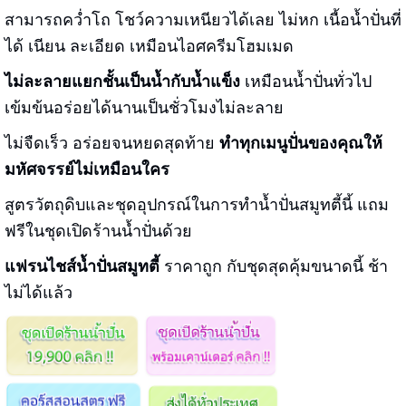
สามารถคว่ำโถ โชว์ความเหนียวได้เลย ไม่หก เนื้อน้ำปั่นที่
ได้ เนียน ละเอียด เหมือนไอศครีมโฮมเมด
ไม่ละลายแยกชั้นเป็นน้ำกับน้ำแข็ง
เหมือนน้ำปั่นทั่วไป
เข้มข้นอร่อยได้นานเป็นชั่วโมงไม่ละลาย
ไม่จืดเร็ว อร่อยจนหยดสุดท้าย
ทำทุกเมนูปั่นของคุณให้
มหัศจรรย์ไม่เหมือนใคร
สูตรวัตถุดิบและชุดอุปกรณ์ในการทำน้ำปั่นสมูทตี้นี้ แถม
ฟรีในชุดเปิดร้านน้ำปั่นด้วย
แฟรนไชส์น้ำปั่นสมูทตี้
ราคาถูก กับชุดสุดคุ้มขนาดนี้ ช้า
ไม่ได้แล้ว