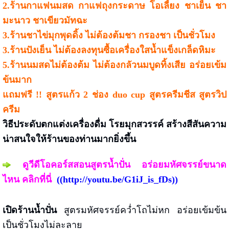
2.ร้านกาแฟนมสด กาแฟถุงกระดาษ โอเลี้ยง ชาเย็น ชา
มะนาว ชาเขียวมัทฉะ
3.ร้านชาไข่มุกพุดดิ้ง ไม่ต้องต้มชา กรองชา เป็นชั่วโมง
3.ร้านปังเย็น ไม่ต้องลงทุนซื้อเครื่องใสน้ำแข็งเกล็ดหิมะ
5.ร้านนมสดไม่ต้องต้ม ไม่ต้องกลัวนมบูดทิ้งเสีย อร่อยเข้ม
ข้นมาก
แถมฟรี !! สูตรแก้ว 2 ช่อง duo cup สูตรครีมชีส สูตรวิป
ครีม
วิธีประดับตกแต่งเครื่องดื่ม โรยมุกสวรรค์ สร้างสีสันความ
น่าสนใจให้ร้านของท่านมากยิ่งขึ้น
ดูวีดีโอคอร์สสอนสูตรน้ำปั่น อร่อยมหัศจรรย์ขนาด
ไหน คลิกที่นี่
((
http://youtu.be/G1iJ_is_fDs
))
เปิดร้านน้ำปั่น
สูตรมหัศจรรย์คว่ำโถไม่หก อร่อยเข้มข้น
เป็นชั่วโมงไม่ละลาย