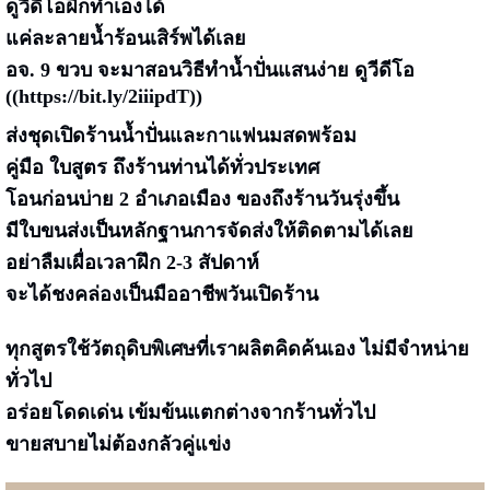
ดูวีดีโอฝึกทำเองได้
แค่ละลายน้ำร้อนเสิร์พได้เลย
อจ. 9 ขวบ จะมาสอนวิธีทำน้ำปั่นแสนง่าย ดูวีดีโอ
((
https://bit.ly/2iiipdT
))
ส่งชุดเปิดร้านน้ำปั่นและกาแฟนมสดพร้อม
คู่มือ ใบสูตร ถึงร้านท่านได้ทั่วประเทศ
โอนก่อนบ่าย 2 อำเภอเมือง ของถึงร้านวันรุ่งขึ้น
มีใบขนส่งเป็นหลักฐานการจัดส่งให้ติดตามได้เลย
อย่าลืมเผื่อเวลาฝึก 2-3 สัปดาห์
จะได้ชงคล่องเป็นมืออาชีพวันเปิดร้าน
ทุกสูตรใช้วัตถุดิบพิเศษที่เราผลิตคิดค้นเอง ไม่มีจำหน่าย
ทั่วไป
อร่อยโดดเด่น เข้มข้นแตกต่างจากร้านทั่วไป
ขายสบายไม่ต้องกลัวคู่แข่ง