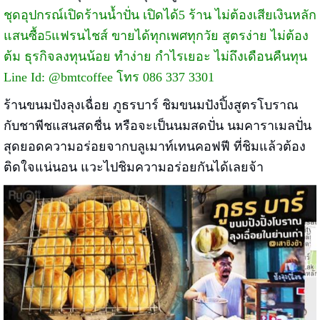
ชุดอุปกรณ์เปิดร้านน้ำปั่น เปิดได้5 ร้าน ไม่ต้องเสียเงินหลัก
แสนซื้อ5แฟรนไชส์ ขายได้ทุกเพศทุกวัย สูตรง่าย ไม่ต้อง
ต้ม ธุรกิจลงทุนน้อย ทำง่าย กำไรเยอะ ไม่ถึงเดือนคืนทุน
Line Id: @bmtcoffee โทร 086 337 3301
ร้านขนมปังลุงเฉื่อย ภูธรบาร์ ชิมขนมปังปิ้งสูตรโบราณ
กับชาพีชแสนสดชื่น หรือจะเป็นนมสดปั่น นมคาราเมลปั่น
สุดยอดความอร่อยจากบลูเมาท์เทนคอฟฟี ที่ชิมแล้วต้อง
ติดใจแน่นอน แวะไปชิมความอร่อยกันได้เลยจ้า