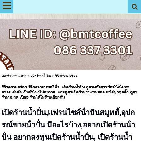
View My Stats
เปิดร้านกาแฟสด
>
เปิดร้านน้ำปั่น
>
รีวิวความอร่อย
รีวิวความอร่อย รีวิวความประทับใจ เปิดร้านน้ำปั่น สูตรมหัศจรรย์คว่ำโถไม่หก
อร่อยเข้มข้นเป็นชั่วโมงไม่ละลาย แถมสูตรเปิดร้่านกาแฟนมสด ชาไข่มุกพุดดิ้ง สูตร
ร้านนมสด เปิด5 ร้านได้ในร้านเดียวกัน
เปิดร้านน้ำปั่น,แฟรนไชส์น้ําปั่นสมูทตี้,อุปก
รณ์ขายน้ําปั่น มีอะไรบ้าง,อยากเปิดร้านน้ํา
ปั่น อยากลงทุนเปิดร้านน้ำปั่น, เปิดร้านน้ำ