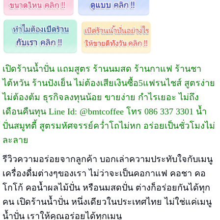
เปิดร้านน้ำปั่น แถมสูตร ร้านนมสด ร้านกาแฟ ร้านชา
ไต้หวัน ร้านปังเย็น ไม่ต้องเสียเงินซื้อ5แฟรนไชส์ สูตรง่าย
ไม่ต้องต้ม ธุรกิจลงทุนน้อย ขายง่าย กำไรเยอะ ไม่ถึง
เดือนคืนทุน Line Id: @bmtcoffee โทร 086 337 3301 น้ำ
ปั่นสมูทตี้ สูตรมหัศจรรย์คว่ำโถไม่หก อร่อยเป็นชั่วโมงไม่
ละลาย
รีวิวความอร่อยจากลูกค้า บอกเล่าความประทับใจกับเมนู
เครื่องดื่มต่างๆของเรา ไม่ว่าจะเป็นคอกาแฟ คอชา คอ
โกโก้ คอน้ำผลไม้ปั่น หรือนมสดปั่น ต่างก็อร่อยกันได้ทุก
คน เปิดร้านน้ำปั่น หนึ่งเดียวในประเทศไทย ไม่ใช่แค่เมนู
น้ำปั่น เราให้คุณอร่อยได้ทุกเมนู