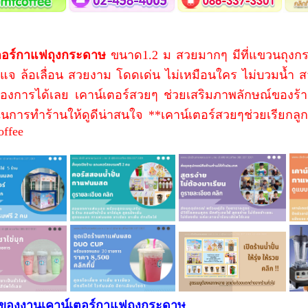
ตอร์กาแฟถุงกระดาษ
ขนาด1.2 ม สวยมากๆ มีที่แขวนถุงกระ
ญแจ ล้อเลื่อน สวยงาม โดดเด่น ไม่เหมือนใคร ไม่บวมน้ำ ส
ต้องการได้เลย เคาน์เตอร์สวยๆ ช่วยเสริมภาพลักษณ์ของร
นการทำร้านให้ดูดีน่าสนใจ **เคาน์เตอร์สวยๆช่วยเรียกลูก
ffee
นของงานเคาน์เตอร์กาแฟถุงกระดาษ