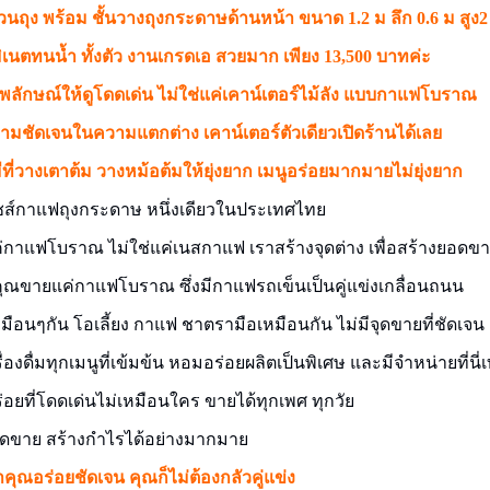
นถุง พร้อม ชั้นวางถุงกระดาษด้านหน้า ขนาด 1.2 ม ลึก 0.6 ม สูง2
เนตทนน้ำ ทั้งตัว งานเกรดเอ สวยมาก เพียง 13,500 บาทค่ะ
พลักษณ์ให้ดูโดดเด่น ไม่ใช่แค่เคาน์เตอร์ไม้ลัง แบบกาแฟโบราณ
ามชัดเจนในความแตกต่าง เคาน์เตอร์ตัวเดียวเปิดร้านได้เลย
มีที่วางเตาต้ม วางหม้อต้มให้ยุ่งยาก เมนูอร่อยมากมายไม่ยุ่งยาก
ส์กาแฟถุงกระดาษ หนึ่งเดียวในประเทศไทย
ค่กาแฟโบราณ ไม่ใช่แค่เนสกาแฟ เราสร้างจุดต่าง เพื่อสร้างยอดข
ุณขายแค่กาแฟโบราณ ซึ่งมีกาแฟรถเข็นเป็นคู่แข่
งเกลื่อนถนน
หมือนๆกัน โอเลี้ยง กาแฟ ชาตรามือเหมือนกัน ไม่มีจุดขายที่ชัดเจน
ื่องดื่มทุกเมนูที่เข้มข้น หอมอร่อยผลิตเป็นพิเศษ และมีจำหน่ายที่นี่เ
อยที่โดดเด่นไม่เหมือนใคร ขายได้ทุกเพศ ทุกวัย
อดขาย สร้างกำไรได้อย่างมากมาย
าคุณอร่อยชัดเจน คุณก็ไม่ต้องกลัวคู่แข่ง