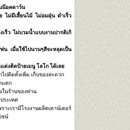
นน๊อคดาว์น
ไม่มีเสี้ยนไม้ ไม่อมฝุ่น ดำเร็ว
ห้งเร็ว ไม่บวมน้ำแบบงานปารติเกิ
พ่น เมื่อใช้ไปนานๆสีจะหลุดเป็น
กแต่งติดป้ายเมนู โลโก ได้เลย
ยากไปติดตั้งเพิ่ม เก็บของสะดวก
ตกแตก
วางในร้านของท่าน
่วประเทศ
พราะเรามีโรงงานผลิตเคาน์เตอร์
ไซน์