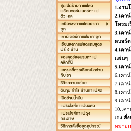
ชุดเปิดร้านกาแฟสด
1.
งานโ
พร้อมคอร์นเนอร์กาแฟ
2.เคาน
ตัวแอล
เครื่องชงกาแฟสดราคา
โทรมเร
ถูก
3.
เคาน์
เคาน์เตอร์กาแฟราคาถูก
ลบอร์ด
เรียนชงกาแฟสดแถมสูตร
ฟรี 6 ร้าน
4.
เคาน
จองคอร์สอบรมกาแฟ
แผ่นๆ
คลิกที่นี่
5.
เคาน์
เหตุผลที่ควรเลือกเปิดร้าน
6.เคาน์
กับเรา
รีวิวความอร่อย
7.เคาน
ต้นทุน กำไร ร้านกาแฟสด
8.เคาน
เปิดร้านน้ำปั่น
9.เคาน
แฟรนไชส์กาแฟนมสด
10.เคา
แฟรนไชส์กาแฟถุง
เอง
สั
กระดาษ
หมายเ
วิธีการสั่งซื้อชุดอุปกรณ์