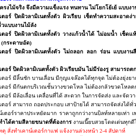
ครงไม้จริง จึงมีความแข็งแรง ทนทาน ไม่โยกโย้เย้ แบบ
งา
์เตอร์ ปิดผิวลามิเนตทั้งตัว ผิวเรียบ เช็ดทำความสะอาดง่าย 
็วแบบงานไม้ลัง
เตอร์ ปิดผิวลามิเนตทั้งตัว วางแก้วน้ำได้ ไม่อมน้ำ เช็ดแ
 (กระดาษอัด)
์เตอร์ ปิดผิวลามิเนตทั้งตัว ไม่ถลอก ลอก ร่อน แบบงานสี
เตอร์ ปิดผิวลามิเนตทั้งตัว
ผิวเรียบมัน ไม่มีร่องรู สามารถต
เตอร์ มีลิ้นชัก บานเลื่อน มีกุญแจล๊อคได้ทุกจุด ไม่ต้องยุ่ง
์เตอร์ มีกันตกบริเวณชั้นวางขวดโหล ไม่ต้องกลัวขวดโหล
์เตอร์ มีล้อเลื่อน เคลื่อนที่ได้ สะดวก ในการจัดส่ง และจัด
์เตอร์ สามารถ ถอดประกอบ เสาป้ายได้ สามารถจัดส่งได้ทั
น์เตอร์ราคาประหยัดมาก ราคาถูกกว่างานบิลท์หลายเท่า เ
่งทำได้ตามสีลายขนาดที่ต้องการ
งานเนี๊ยบสวยโดดเด่นทุกดี
หตุ
สั่งทำเคาน์เตอร์กาแฟ แจ้งงานล่วงหน้า 2-4 สัปดาห์