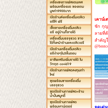
เครื่องชงกาแฟสแตนเลส
พร้อมเครื่องบด ของแถม
มูลค่า9900บาท
เปิดร้านส่งเครื่องดื่มเดลิเว
เคาน์เ
อรีให้ ฟรี
ชัก กุ
เซ็ตขายเครื่องดื่มเดลิเว
อรี อยู่บ้านก็ขายได้
ลายที่
เครื่องดื่มบรรจุขวด ขาย
สำคัญใ
ได้ทั้งหน้าร้านและเดลิเวอรี
@bmtco
เปิดร้านเครื่องดื่มเดลิเว
อรีง่ายๆใน3ขั้นตอน
อาชีพเสริมเพิ่มรายได้ ใน
วิกฤต covid19
เปิดร้านกาแฟสดลงทุนเท่า
ไหร่
ชุดพร้อมขายเครื่องดื่ม
บรรจุขวด
ชุดเปิดร้านกาแฟสด+ร้าน
น้ำปั่นสมูทตี้
ชุดเปิดร้านกาแฟสด
พร้อมเคาน์เตอร์
จุดเด่