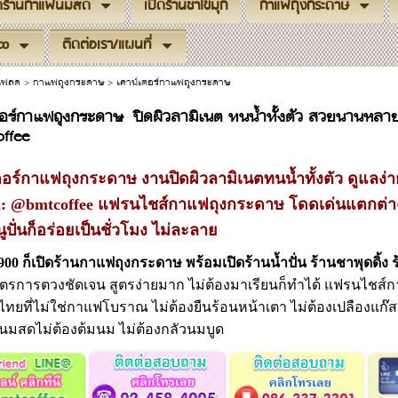
ิดร้านกาแฟนมสด
เปิดร้านชาไข่มุก
กาแฟถุงกระดาษ
co
ติดต่อเรา/แผนที่
าแฟสด
>
กาแฟถุงกระดาษ
>
เคาน์เตอร์กาแฟถุงกระดาษ
ตอร์กาแฟถุงกระดาษ ปิดผิวลามิเนต ทนน้ำทั้งตัว สวยนานหลาย
ffee
ตอร์กาแฟถุงกระดาษ งานปิดผิวลามิเนตทนน้ำทั้งตัว ดูแลง
d: @bmtcoffee แฟรนไชส์กาแฟถุงกระดาษ
โดดเด่นแตกต่า
ูปั่นก็อร่อยเป็นชั่วโมง ไม่ละลาย
,900 ก็เปิดร้านกาแฟถุงกระดาษ
พร้อมเปิดร้านน้ำปั่น ร้านชาพุดดิ้
ูตรการตวงชัดเจน
สูตรง่ายมาก ไม่ต้องมาเรียนก็ทำได้
แฟรนไชส์กา
ทยที่ไม่ใช่กาแฟโบราณ ไม่ต้องยืนร้อนหน้าเตา ไม่ต้องเปลืองแก๊ส ค
นนมสดไม่ต้องต้มนม ไม่ต้องกลัวนมบูด