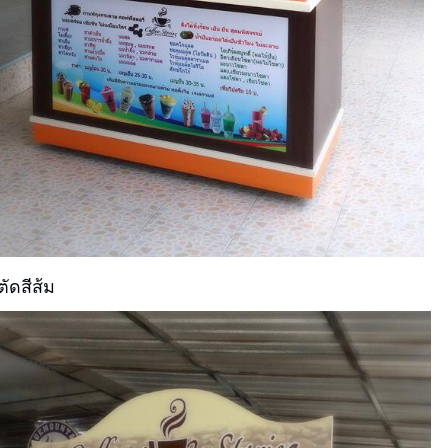
ัดสีส้ม