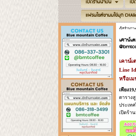
เปิดร้านน้ำปั่น
เป
แฟรนไชส์ชานมไข่มุก CHAli
เปิดร้านก
เคาน์เ
@bmtco
เคาน์เ
Line I
หรือเมน
เพียง19
ตารางส
ประเทศไ
เปิดร้า