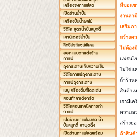
เครื่องชงกาแฟสด
มีขอแขว
เปิดร้านน้ำปั่น
งานลามิ
เครื่องปั่นน้ำผลไม้
เสริมภา
วีดีโอ สูตรน้ำปั่นสมูทตี้
เคาน์เตอร์น้ำปั่น
สร้างคว
สิทธิประโยชน์พิเศษ
ไม่ต้อง
ออกแบบตกแต่งร้าน
กาแฟ
แฟรนไช
ถุงกระดาษเก็บความเย็น
ไม่ใช่แ
วีดีโอกาแฟถุงกระดาษ
ถ้าร้
านค
กาแฟถุงกระดาษ
เมนูเครื่องดื่มที่โดดเด่น
สินค้าเ
สอนทำลาเต้อาร์ต
เรามีเคร
วีดีโอสอนเทคนิคการทำ
กาแฟ
ความอร่
เปิดร้านกาแฟนมสด น้ำ
สร้างย
ปั่นสมูทตี้ ชาพุดดิ้ง
เปิดร้านกาแฟสดพร้อม
ถ้าสินค้