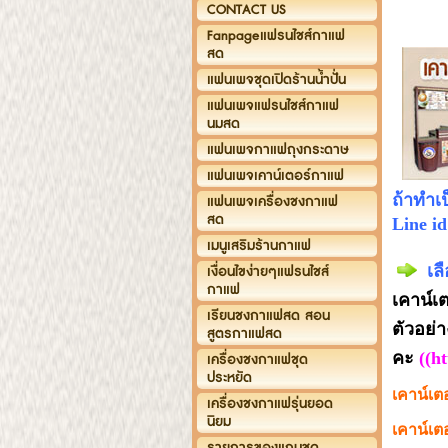
CONTACT US
ราคาเ
Fanpageแฟรนไชส์กาแฟ
สด
แฟนเพจชุดเปิดร้านน้ำปั่น
แฟนเพจแฟรนไชส์กาแฟ
นมสด
แฟนเพจกาแฟถุงกระดาษ
แฟนเพจเคาน์เตอร์กาแฟ
ถ้าทำเ
แฟนเพจเครื่องชงกาแฟ
สด
Line i
เมนูเสริมร้านกาแฟ
เล
เงื่อนไขง่ายๆแฟรนไชส์
กาแฟ
เคาน์เ
เรียนชงกาแฟสด สอน
ตัว
สูตรกาแฟสด
คะ
((
ht
เครื่องชงกาแฟชุด
ประหยัด
เคาน์เต
เครื่องชงกาแฟรุ่นยอด
นิยม
เคาน์เต
รายการของแถมชุด