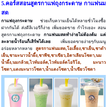
5.คอร์สสอนสูตรกาแฟถุงกระดาษ
กาแฟนม
สด
กาแฟถุงกระดาษ
ช่วยเก็บความเย็นได้หลายชั่วโมงซื้อ
ฝากกันได้ ส่งดีลิเวอรีก็ง่าย เพิ่มยอดขาย กำไรเยอะ
สอน
สูตรกาแฟถุงกระดาษ
กาแฟนมสด
ทำง่ายไม่ต้องต้ม แค่
ละลายน้ำร้อนก็เสิร์พได้เลย
เพิ่มยอดขายง่ายๆกับ
เมนู
อร่อยหลากหลาย
สูตรกาแฟนมสด,โอเลี้ยง,ชาเย็น,ชาดำ
เย็น,ชามะนาวน้ำผึ้ง,ชาพีช,ชาเขียว,อิตาเลียนโซดา,
นม
น้ำผึ้ง,นมกล้วย,ไวท์มอล์ต,ไวท์มอล์ตโอริโอ, มะนาว
โซดา,แดงมะนาวโซดา,น้ำแดงโซดา,น้ำเขียวโซดา