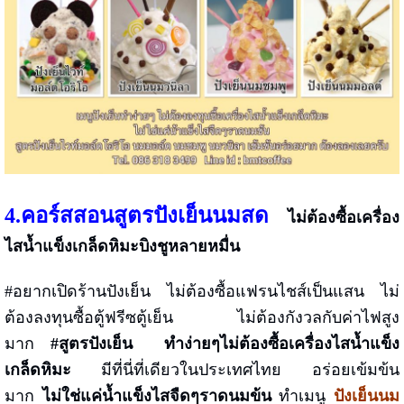
4.
คอร์สสอน
สูตรปังเย็นนมสด
ไม่ต้องซื้อเครื่อง
ไสน้ำแข็งเกล็ดหิมะบิงชูหลายหมื่น
#อยากเปิดร้านปังเย็น ไม่ต้องซื้อแฟรนไชส์เป็นแสน ไม่
ต้องลงทุนซื้อตู้ฟรีซตู้เย็น ไม่ต้องกังวลกับค่าไฟสูง
มาก
#สูตรปังเย็น
ทำง่ายๆไม่ต้องซื้อเครื่องไสน้ำแข็ง
เกล็ดหิมะ
มีที่นี่ที่เดียวในประเทศไทย อร่อยเข้มข้น
มาก
ไม่ใช่แค่น้ำแข็งไสจืดๆราดนมข้น
ทำเมนู
ปังเย็นนม