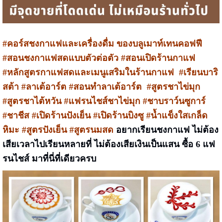
#คอร์สชงกาแฟและเครื่องดื่ม ของบลูเมาท์เทนคอฟฟี
#สอนชงกาแฟสดแบบตัวต่อตัว #สอนเปิดร้านกาแฟ
#หลักสูตรกาแฟสดและเมนูเสริมในร้านกาแฟ #เรียนบาริ
สต้า #ลาเต้อาร์ต #สอนทำลาเต้อาร์ต #สูตรชาไข่มุก
#สูตรชาไต้หวัน #แฟรนไชส์ชาไข่มุก #ชาบราว์นซูการ์
#ชาชีส #เปิดร้านปังเย็น #เปิดร้านบิงซู #น้ำแข็งใสเกล็ด
หิมะ #สูตรปังเย็น #สูตรนมสด
อยากเรียนชงกาแฟ ไม่ต้อง
เสียเวลาไปเรียนหลายที่ ไม่ต้องเสียเงินเป็นแสน ซื้อ 6 แฟ
รนไชส์ มาที่นี่ที่เดียวครบ