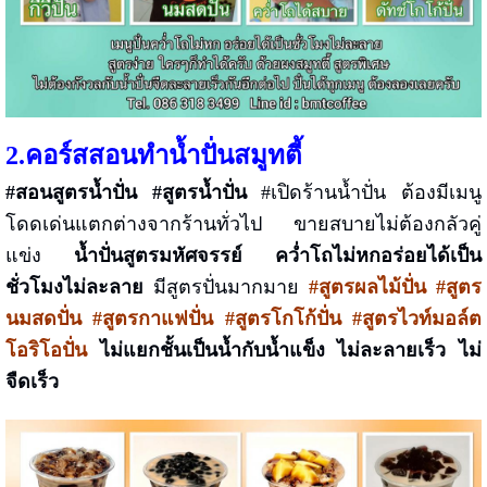
2.คอร์สสอนทำน้ำปั่นสมูทตี้
#สอนสูตรน้ำปั่น #สูตรน้ำปั่น
#เปิดร้านน้ำปั่น ต้องมีเมนู
โดดเด่นแตกต่างจากร้านทั่วไป ขายสบายไม่ต้องกลัวคู่
แข่ง
น้ำปั่นสูตรมหัศจรรย์ คว่ำโถไม่หกอร่อยได้เป็น
ชั่วโมงไม่ละลาย
มีสูตรปั่นมากมาย
#สูตรผลไม้ปั่น #สูตร
นมสดปั่น #สูตรกาแฟปั่น #สูตรโกโก้ปั่น #สูตรไวท์มอล์ต
โอริโอปั่น
ไม่แยกชั้นเป็นน้ำกับน้ำแข็ง ไม่ละลายเร็ว ไม่
จืดเร็ว