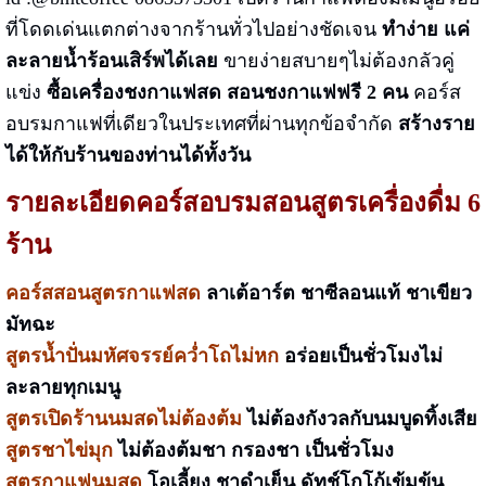
ที่โดดเด่นแตกต่างจากร้านทั่วไปอย่างชัดเจน
ทำง่าย แค่
ละลายน้ำร้อนเสิร์พได้เลย
ขายง่ายสบายๆไม่ต้องกลัวคู่
แข่ง
ซื้อเครื่องชงกาแฟสด สอนชงกาแฟฟรี 2 คน
คอร์ส
อบรมกาแฟที่เดียวในประเทศที่ผ่านทุกข้อจำกัด
สร้างราย
ได้ให้กับร้านของท่านได้ทั้งวัน
รายละเอียดคอร์สอบรมสอนสูตรเครื่องดื่ม 6
ร้าน
คอร์สสอน
สูตรกาแฟสด
ลาเต้อาร์ต
ชาซีลอนแท้ ชาเขียว
มัทฉะ
สูตรน้ำปั่นมหัศจรรย์คว่ำโถไม่หก
อร่อยเป็นชั่วโมงไม่
ละลายทุกเมนู
สูตรเปิดร้านนมสดไม่ต้องต้ม
ไม่ต้องกังวลกับนมบูดทิ้งเสีย
สูตรชาไข่มุก
ไม่ต้องต้มชา กรองชา เป็นชั่วโมง
สูตรกาแฟนมสด
โอเลี้ยง ชาดำเย็น ดัทช์โกโก้เข้มข้น