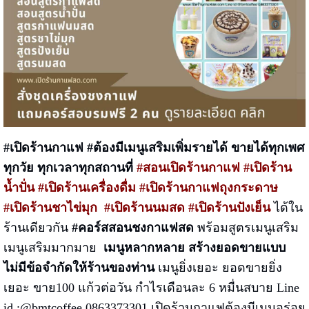
#เปิดร้านกาแฟ
#ต้องมีเมนูเสริมเพิ่มรายได้
ขายได้ทุกเพศ
ทุกวัย ทุกเวลาทุกสถานที่
#
สอนเปิดร้านกาแฟ #เปิดร้าน
น้ำปั่น #เปิดร้านเครื่องดื่ม #เปิดร้าน
กาแฟถุงกระดาษ
#เปิดร้านชาไข่มุก #เปิดร้านนมสด #เปิดร้านปังเย็น
ได้ใน
ร้านเดียวกัน
#คอร์สสอนชงกาแฟสด
พร้อมสูตรเมนูเสริม
เมนูเสริมมากมาย
เมนูหลากหลาย สร้างยอดขายแบบ
ไม่มีข้อจำกัดให้ร้านของท่าน
เมนูยิ่งเยอะ ยอดขายยิ่ง
เยอะ ขาย100 แก้วต่อวัน กำไรเดือนละ 6 หมื่นสบาย Line
id :@bmtcoffee 0863373301 เปิดร้านกาแฟต้องมีเมนูอร่อย