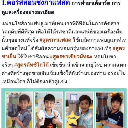
1.คอร์สสอนชงกาแฟสด
ก
ารทำลาเต้อาร์ต การ
ดูแลเครื่องอย่างละเอียด
แฟรนไชส์กาแฟบลูเมาท์เทน เราพิถีพิถันในการคัดสรร
วัตถุดิบที่ดีที่สุด เพื่อให้ได้รสชาติและเสน่ห์ของเครื่องดื่ม
นั้นๆอย่างแท้จริง
#สูตรกาแฟสด
ใช้เมล็ดกาแฟบลูเมาท์เท
นคั่วสดใหม่ ได้สัมผัสความหอมกรุ่นของกาแฟแท้ๆ
#สูตร
ชาเย็น
ใช้ใบชาซีลอน
#สูตรชาเขียวมัทฉะ
หอมใบชา
จริงๆ
#สูตรดัทช์โกโก้
เข้มข้น นำเข้าจากยุโรป ความแตก
ต่างที่สร้างจุดขายอันเข้มแข็งให้กับร้านของท่าน อร่อยไม่
เหมือนใคร ก็ไม่ต้องกลัวคู่แข่ง