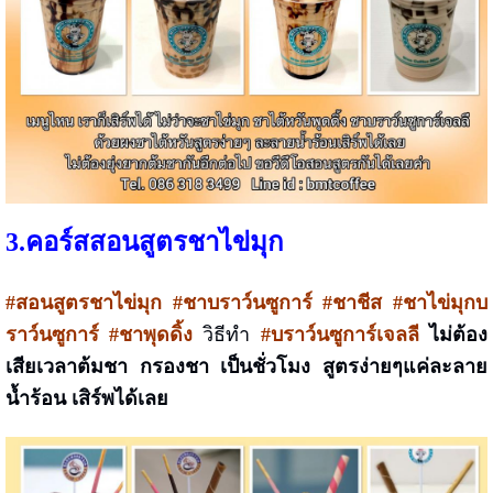
3.
คอร์สสอน
สูตรชาไข่มุก
#สอนสูตรชาไข่มุก
#ชาบราว์นซูการ์ #ชาชีส #ชาไข่มุกบ
ราว์นซูการ์ #ชาพุดดิ้ง
วิธีทำ
#บราว์นซูการ์เจลลี
ไม่ต้อง
เสียเวลาต้มชา กรองชา เป็นชั่วโมง
สูตรง่ายๆแค่ละลาย
น้ำร้อน เสิร์พได้เลย