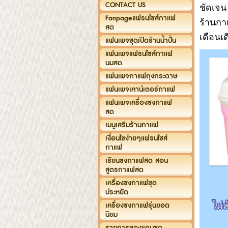
CONTACT US
ชัดเจน
Fanpageแฟรนไชส์กาแฟ
ร้านกา
สด
เดือนเ
แฟนเพจชุดเปิดร้านน้ำปั่น
แฟนเพจแฟรนไชส์กาแฟ
นมสด
แฟนเพจกาแฟถุงกระดาษ
แฟนเพจเคาน์เตอร์กาแฟ
แฟนเพจเครื่องชงกาแฟ
สด
เมนูเสริมร้านกาแฟ
เงื่อนไขง่ายๆแฟรนไชส์
กาแฟ
เรียนชงกาแฟสด สอน
สูตรกาแฟสด
เครื่องชงกาแฟชุด
ประหยัด
เครื่องชงกาแฟรุ่นยอด
นิยม
รายการของแถมชุด