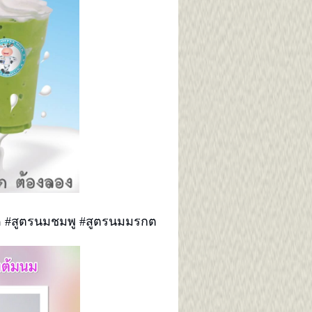
ด #สูตรนมชมพู #สูตรนมมรกต