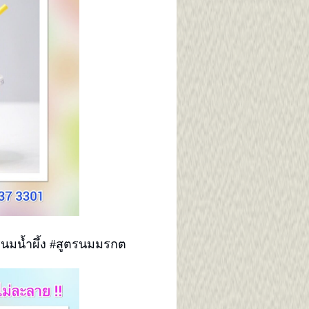
นมน้ำผึ้ง #สูตรนมมรกต