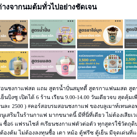
่างจากนมต้มทั่วไปอย่างชัดเจน
สอนชงกาแฟสด แถม สูตรน้ำปั่นสมูทตี้ สูตรกาแฟนมสด สูตร
เย็นบิงซู เปิดได้ 6 ร้าน เรียน 9.00-14.00 วันเดียวจบ สุดคุ้
คนละ 2500 ) #คอร์สอบรมสอนชงกาแฟ ของบลูเมาท์เทนคอ
นูเสริมในร้านกาแฟ มากขนาดนี้ มีที่นี่ที่เดียว ไม่ต้องเสียเว
น ซื้อ6 แฟรนไชส์ #เรียนชงกาแฟตัวต่อตัว ทุกสูตรใช้วัตถุดิ
่ต้องต้ม ไม่ต้องลงทุนซื้อ เตา หม้อ ตู้ฟรีซ ตู้เย็น มีจุดเด่นท