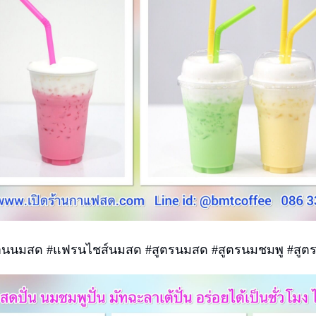
้านนมสด #แฟรนไชส์นมสด #สูตรนมสด #สูตรนมชมพู #สูตร