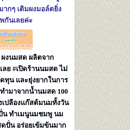
กๆ เติมผงมอล์ตยิ่ง
าพกันเลยค่ะ
ด ผงนมสด ผลิตจาก
้เลย
#เปิดร้านนมสด ไม่
ขาดทุน และยุ่งยากในการ
ด ทำมาจากน้ำนมสด 100
องเปลืองแก๊สต้มนมทั้งวัน
ปั่น ทำเมนูนมชมพู นม
ปั่น อร่อยเข้มข้นมาก