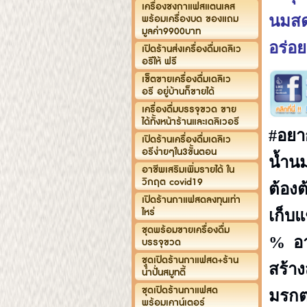
เครื่องชงกาแฟสแตนเลส
พร้อมเครื่องบด ของแถม
นมสด
มูลค่า9900บาท
อร่อย
เปิดร้านส่งเครื่องดื่มเดลิเว
อรีให้ ฟรี
เซ็ตขายเครื่องดื่มเดลิเว
อรี อยู่บ้านก็ขายได้
เครื่องดื่มบรรจุขวด ขาย
ได้ทั้งหน้าร้านและเดลิเวอรี
#อยา
เปิดร้านเครื่องดื่มเดลิเว
อรีง่ายๆใน3ขั้นตอน
น้ำ
อาชีพเสริมเพิ่มรายได้ ใน
วิกฤต covid19
ต้องต
เปิดร้านกาแฟสดลงทุนเท่า
ไหร่
เก็บ
ชุดพร้อมขายเครื่องดื่ม
% อาย
บรรจุขวด
ชุดเปิดร้านกาแฟสด+ร้าน
สร้า
น้ำปั่นสมูทตี้
ชุดเปิดร้านกาแฟสด
มรกต
พร้อมเคาน์เตอร์