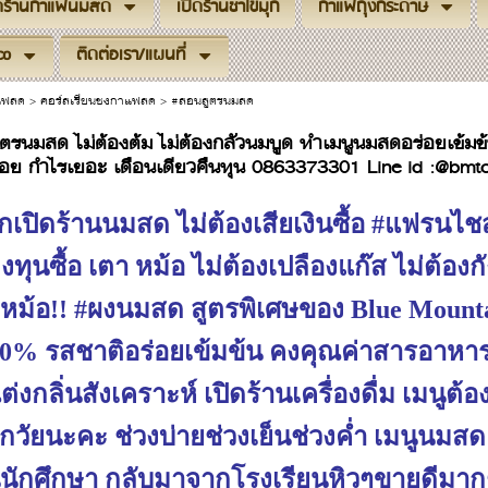
ิดร้านกาแฟนมสด
เปิดร้านชาไข่มุก
กาแฟถุงกระดาษ
co
ติดต่อเรา/แผนที่
าแฟสด
>
คอร์สเรียนชงกาแฟสด
>
#สอนสูตรนมสด
ตรนมสด ไม่ต้องต้ม ไม่ต้องกลัวนมบูด ทำเมนูนมสดอร่อยเข้มข้
้อย กำไรเยอะ เดือนเดียวคืนทุน 0863373301 Line id :@bmtc
กเปิดร้านนมสด ไม่ต้องเสียเงินซื้อ #แฟรนไช
งทุนซื้อ เตา หม้อ ไม่ต้องเปลืองแก๊ส ไม่ต้อง
ั้งหม้อ!! #ผงนมสด สูตรพิเศษของ Blue Moun
0% รสชาติอร่อยเข้มข้น คงคุณค่าสารอาหาร
ต่งกลิ่นสังเคราะห์ เปิดร้านเครื่องดื่ม เมนู
กวัยนะคะ ช่วงบ่ายช่วงเย็นช่วงค่ำ เมนูนมส
่นนักศึกษา กลับมาจากโรงเรียนหิวๆขายดีมากๆ