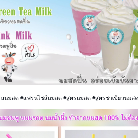
ร้านนมสด #แฟรนไชส์นมสด #สูตรนมสด #สูตรชาเขียวนมส