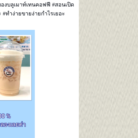
องบลูเมาท์เทนคอฟฟี #สอนเปิด
เยอะ #ทำง่ายขายง่ายกำไรเยอะ