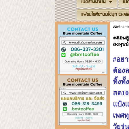
เปิดร้านน้ำปั่น
เป
แฟรนไชส์ชานมไข่มุก CHAli
เปิดร้านก
#สอนสู
ลงทุนน
#อยา
ต้องล
ทิ้งท
สด10
แป้งแ
เพศทุ
วัยรุ