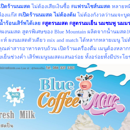
เปิดร้านนมสด
ไม่ต้องเสียเงินซื้อ
#แฟรนไชส์นมสด
หลายหมื่
ลืองแก๊ส
#
เปิดร้านนมสด
ไม่ต้องต้ม
ไม่ต้องกังวลว่านมจะบูด 
้ำร้อนเสิร์พได้เลย
#สูตรนมสด #สูตรนมเย็น นมชมพู นมม
#ผงนมสด สูตรพิเศษของ Blue Mountain ผลิตจากน้ำนมสด
าะห์ ผงนมสดตัวเดียว mix and match ได้หลากหลายเมนู ไม่
คุณค่าสารอาหารครบถ้วน เปิดร้านเครื่องดื่ม เมนูต้องหลาก
วงเย็นช่วงค่ำ เสิร์พเมนูนมสดแสนอร่อย ทั้งอร่อยทั้งมีประโ