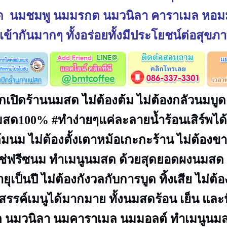
 นมชมพู นมมรกต นมวนิลา คาราเมล หอมมา
เข้ากันมากๆ ทั้งอร่อยทั้งมีประโยชน์ต่อสุขภ
กเปิดร้านนมสด
ไม่ต้องต้ม
ไม่ต้องกลัวนมบู
นมสด100%
#ทำง่ายๆแค่ละลายน้ำร้อนเสิร์พได
้มนม ไม่ต้องตั้งเตาหม้อเกะกะร้าน ไม่ต้อง
แช่ฟรีซนม ทำเมนูนมสด ด้วยสุดยอดผงนมส
ุเป็นปี ไม่ต้องกังวลกับการบูด ทิ้งเสีย ไม่ต้
งสรรค์เมนูได้มากมาย ทั้งนมสดร้อน เย็น และ
 นมวนิลา นมคาราเมล นมมอลต์ ทำเมนูนมสด