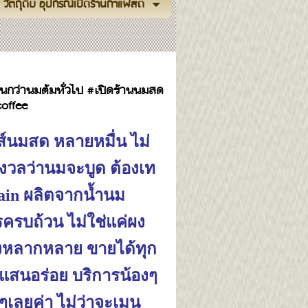
วัตถุดิบ อุปกรณ์เปิดร้านกาแฟสด
นกว่านมต้มทั่วไป #เปิดร้านนมสด
offee
ส์นมสด หลายหมื่น ไม่
กังวลว่านมจะบูด ต้องเท
tain ผลิตจากน้ำนม
ครบถ้วน ไม่ใช่แค่ผง
ต้องหลากหลาย ขายได้ทุก
ดแสนอร่อย บริการน้องๆ
เลยค่า ไม่ว่าจะเมนู