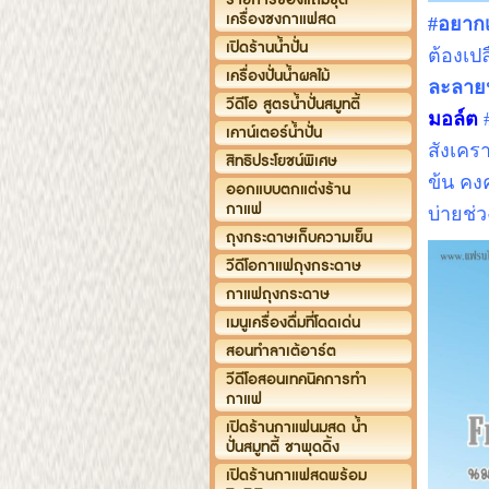
เครื่องชงกาแฟสด
#อยาก
เปิดร้านน้ำปั่น
ต้องเป
เครื่องปั่นน้ำผลไม้
ละลายน
วีดีโอ สูตรน้ำปั่นสมูทตี้
มอล์ต
เคาน์เตอร์น้ำปั่น
สังเคร
สิทธิประโยชน์พิเศษ
ข้น คง
ออกแบบตกแต่งร้าน
กาแฟ
บ่ายช่
ถุงกระดาษเก็บความเย็น
วีดีโอกาแฟถุงกระดาษ
กาแฟถุงกระดาษ
เมนูเครื่องดื่มที่โดดเด่น
สอนทำลาเต้อาร์ต
วีดีโอสอนเทคนิคการทำ
กาแฟ
เปิดร้านกาแฟนมสด น้ำ
ปั่นสมูทตี้ ชาพุดดิ้ง
เปิดร้านกาแฟสดพร้อม