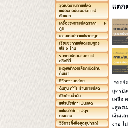
ชุดเปิดร้านกาแฟสด
แตกต
พร้อมคอร์นเนอร์กาแฟ
ตัวแอล
เครื่องชงกาแฟสดราคา
ถูก
เคาน์เตอร์กาแฟราคาถูก
เรียนชงกาแฟสดแถมสูตร
ฟรี 6 ร้าน
จองคอร์สอบรมกาแฟ
คลิกที่นี่
เหตุผลที่ควรเลือกเปิดร้าน
กับเรา
รีวิวความอร่อย
#คอร์
ต้นทุน กำไร ร้านกาแฟสด
สูตรปัง
เปิดร้านน้ำปั่น
เหลือ 
แฟรนไชส์กาแฟนมสด
#สูตรเม
แฟรนไชส์กาแฟถุง
เงินแส
กระดาษ
วิธีการสั่งซื้อชุดอุปกรณ์
ง่าย ไม