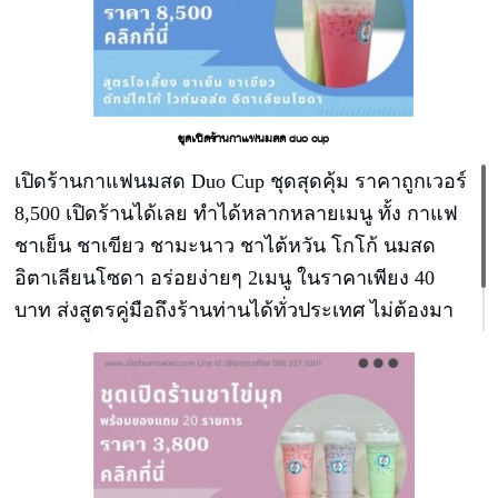
ชุดเปิดร้านกาแฟนมสด duo cup
เปิดร้านกาแฟนมสด Duo Cup ชุดสุดคุ้ม ราคาถูกเวอร์
8,500 เปิดร้านได้เลย ทำได้หลากหลายเมนู ทั้ง กาแฟ
ชาเย็น ชาเขียว ชามะนาว ชาไต้หวัน โกโก้ นมสด
อิตาเลียนโซดา อร่อยง่ายๆ 2เมนู ในราคาเพียง 40
บาท ส่งสูตรคู่มือถึงร้านท่านได้ทั่วประเทศ ไม่ต้องมา
เรียน กำไรแก้วละ 15-20 บาท ขายเพียง 1-2 สัปดาห์คืน
ทุน