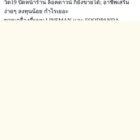
วิด19 ปิดหน้าร้าน ล็อคดาวน์ ก็ยังขายได้; อาชีพเสริม
ง่ายๆ ลงทุนน้อย กำไรเยอะ
ขายเครื่องดื่มบน LINEMAN และ FOODPANDA
ขยายฐานลูกค้า ส่งเครื่องดื่มถึงที่ไม่มีละลาย
แฟรนไชส์กาแฟสด บลูเมาท์เทน
คอฟฟี BLUE MOUNTAIN FRESH COFFEE
67/92 ซ.ทวีวัฒนา9 หมู่บ้านสินพัฒนาธานี ใกล้ตลาดธนบุรีสนาม
หลวง2 เขตทวีวัฒนา กรุงเทพฯ
086 337 3301 Line id: @bmtcoffee
ติดต่อ
024584005
คลิกเพื่อโทร
Visitors:
329,080