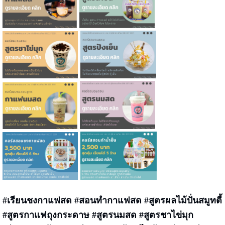
#เรียนชงกาแฟสด #สอนทำกาแฟสด #สูตรผลไม้ปั่นสมูทตี้
#สูตรกาแฟถุงกระดาษ
#
สูตรนมสด #สูตรชาไข่มุก