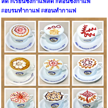
สด #เรียนชงกาแฟสด #สอนชงกาแฟ
#อบรมทำกาแฟ #สอนทำกาแฟ