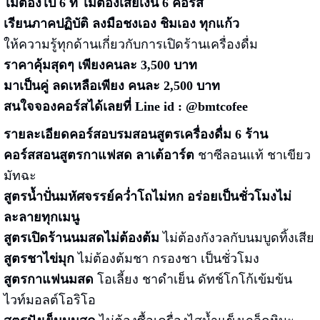
ไม่ต้องไป 6 ที่ ไม่ต้องเสียเงิน 6 คอร์ส
เรียนภาคปฏิบัติ ลงมือชงเอง ชิมเอง ทุกแก้ว
ให้ความรู้ทุกด้านเกี่ยวกับการเปิดร้านเครื่องดื่ม
ราคาคุ้มสุดๆ เพียงคนละ
3,500
บาท
มาเป็นคู่
ลดเหลือเพียง
คนละ 2,500 บาท
สนใจจองคอร์สได้เลยที่
Line id : @bmtcofee
รายละเอียดคอร์สอบรมสอนสูตรเครื่องดื่ม 6 ร้าน
คอร์สสอน
สูตรกาแฟสด ลาเต้อาร์ต
ชาซีลอนแท้ ชาเขียว
มัทฉะ
สูตรน้ำปั่น
มหัศจรรย์คว่ำโถไม่หก
อร่อยเป็นชั่วโมงไม่
ละลายทุกเมนู
สูตรเปิดร้านนมสดไม่ต้องต้ม
ไม่ต้องกังวลกับนมบูดทิ้งเสีย
สูตรชาไข่มุก
ไม่ต้องต้มชา กรองชา เป็นชั่วโมง
สูตรกาแฟนมสด
โอเลี้ยง ชาดำเย็น ดัทช์โกโก้เข้มข้น
ไวท์มอลต์โอริโอ