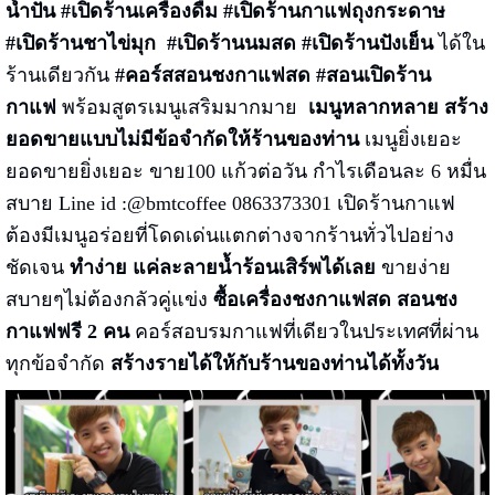
น้ำปั่น #เปิดร้านเครื่องดื่ม #เปิดร้าน
กาแฟถุงกระดาษ
#เปิดร้านชาไข่มุก #เปิดร้านนมสด #เปิดร้านปังเย็น
ได้ใน
ร้านเดียวกัน
#คอร์สสอนชงกาแฟสด
#สอนเปิดร้าน
กาแฟ
พร้อมสูตรเมนูเสริมมากมาย
เมนูหลากหลาย สร้าง
ยอดขายแบบไม่มีข้อจำกัดให้ร้านของท่าน
เมนูยิ่งเยอะ
ยอดขายยิ่งเยอะ ขาย100 แก้วต่อวัน กำไรเดือนละ 6 หมื่น
สบาย Line id :@bmtcoffee 0863373301 เปิดร้านกาแฟ
ต้องมีเมนูอร่อยที่โดดเด่นแตกต่างจากร้านทั่วไปอย่าง
ชัดเจน
ทำง่าย แค่ละลายน้ำร้อนเสิร์พได้เลย
ขายง่าย
สบายๆไม่ต้องกลัวคู่แข่ง
ซื้อเครื่องชงกาแฟสด สอนชง
กาแฟฟรี 2 คน
คอร์สอบรมกาแฟที่เดียวในประเทศที่ผ่าน
ทุกข้อจำกัด
สร้างรายได้ให้กับร้านของท่านได้ทั้งวัน