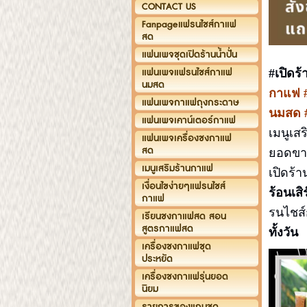
CONTACT US
Fanpageแฟรนไชส์กาแฟ
สด
แฟนเพจชุดเปิดร้านน้ำปั่น
แฟนเพจแฟรนไชส์กาแฟ
#เปิด
นมสด
กาแฟ #เ
แฟนเพจกาแฟถุงกระดาษ
นมสด #
แฟนเพจเคาน์เตอร์กาแฟ
เมนูเ
แฟนเพจเครื่องชงกาแฟ
สด
ยอดขาย
เมนูเสริมร้านกาแฟ
เปิดร้
เงื่อนไขง่ายๆแฟรนไชส์
ร้อนเสิ
กาแฟ
รนไชส์
เรียนชงกาแฟสด สอน
สูตรกาแฟสด
ทั้งวัน
เครื่องชงกาแฟชุด
ประหยัด
เครื่องชงกาแฟรุ่นยอด
นิยม
รายการของแถมชุด