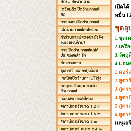
สิทธิพิเศษมากมาย
เปิดได
เตรียมตัวเปิดร้านกาแฟ
สด
หมื่น
Li
การลงทุนเปิดร้านกาแฟ
ชุดอุ
เปิดร้านกาแฟสดให้รวย
ทำร้านกาแฟสดอย่างไรจึง
1.ชุดเ
จะรวยเงินล้าน?
2.เครื่อ
การเปิดร้านกาแฟสดให้
3.วัตถ
ประสบผลสำเร็จ
ช่องทางรวย
4.แถมค
ธุรกิจทำเงิน ลงทุนน้อย
1.คอร
เทคนิคเปิดร้านกาแฟให้รุ่ง
2.สูตร
กลยุทธเพิ่มยอดขายใน
3.สูตร
ร้านกาแฟ
4.สูตรป
เรียนชงกาแฟที่ไหนดี
5.สูตรเ
#เคาน์เตอร์ขนาด 1.2 m
#เคาน์เตอร์ขนาด 1.6 m
6.สูตร
#เคาน์เตอร์ขนาด 2 m
เมนูเส
#เคาน์เตอร์ ขนาด 2.4 m