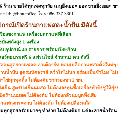
้ 6 ร้าน ขายได้ทุกเพศทุกวัย เมนูยิ่งเยอะ ยอดขายยิ่งเยอะ 
ne Id: @bmtcoffee โทร 086 337 3301
ปกรณ์เปิดร้านกาแฟสด+น้ำปั่น มีดังนี้
ครื่องชงกาแฟ เครื่องบดกาแฟที่เลือก
งปั่นพลังสูง 1 เครื่อง
ุดิบ อุปกรณ์ 40 รายการ พร้อมเปิด6ร้าน
อร์สอบรมฟรี 6 แฟรนไชส์ จำนวน2 คน ดังนี้
์สสอนสูตรกาแฟสด ลาเต้อาร์ท หอมเมล็ดกาแฟสดคั่วใหม
ร้านน้ำปั่น สูตรมหัศจรรย์ คว่ำโถไม่หก อร่อยเป็นชั่วโมง ไม
ชาไข่มุกพุดดิ้ง ไม่ต้องต้มชากรองชา 2 ชม.
ังเย็น สูตรปังเย็นนมสด ไม่ต้องลงทุนซื้อเครื่องทำบิงชูให้ยุ่
ปิดร้านนมสด ไม่ต้องต้ม ไม่ต้องกลัวนมบูดทิ้งเสีย
กาแฟถุงกระดาษ ไม่ต้องต้ม ไม่ต้องเปลืองแก๊ส
ริมทุกสูตรอร่อยมากๆ ทำง่าย ไม่ต้องต้ม!! แค่ละลายน้ำร้อน 