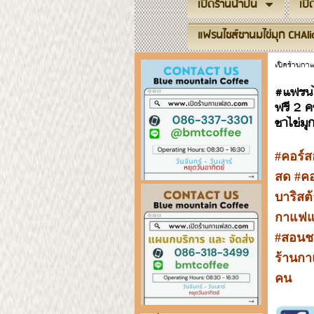
เปิดร้านน้ำปั่น
เป
แฟรนไชส์ชานมไข่มุก CHAli
เปิดร้านก
#แฟรนไ
ฟรี 2 
ชาไข่มุ
#คอร์
สด #คอ
บาริสต
กาแฟแล
#สอนช
ร้านกา
คน