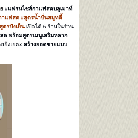
อย
#แฟรนไชส์กาแฟสดบลูเมาท์
แฟสด #สูตรน้ำปั่นสมูทตี้
ูตรปังเย็น
เปิดได้ 6 ร้านในร้าน
สด พร้อมสูตรเมนูเสริมหลาก
ายยิ่งเยอะ
สร้างยอดขายแบบ