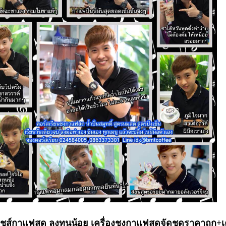
ส์กาแฟสด ลงทุนน้อย เครื่องชงกาแฟสดจัดชุดราคาถูก+เครื่