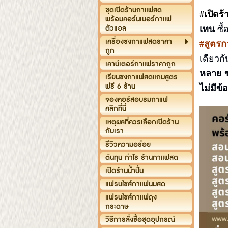
ชุดเปิดร้านกาแฟสด
#เปิดร
พร้อมคอร์นเนอร์กาแฟ
ตัวแอล
เทน
ซื
เครื่องชงกาแฟสดราคา
#สูตรก
ถูก
เดียวก
เคาน์เตอร์กาแฟราคาถูก
หลาย
เรียนชงกาแฟสดแถมสูตร
ฟรี 6 ร้าน
ไม่มีข
จองคอร์สอบรมกาแฟ
คลิกที่นี่
เหตุผลที่ควรเลือกเปิดร้าน
กับเรา
รีวิวความอร่อย
ต้นทุน กำไร ร้านกาแฟสด
เปิดร้านน้ำปั่น
แฟรนไชส์กาแฟนมสด
แฟรนไชส์กาแฟถุง
กระดาษ
วิธีการสั่งซื้อชุดอุปกรณ์