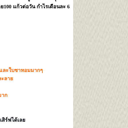
ขาย100 แก้วต่อวัน กำไรเดือนละ 6
่ๆ และใบชาหอมมากๆ
่ละลาย
งยาก
เสิร์ฟได้เลย