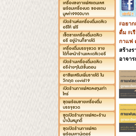
เครื่องชงกาแฟสแตนเลส
พร้อมเครื่องบด ของแถม
มูลค่า9900บาท
เปิดร้านส่งเครื่องดื่มเดลิเว
#อยาก
อรีให้ ฟรี
ดื่ม #
เซ็ตขายเครื่องดื่มเดลิเว
อรี อยู่บ้านก็ขายได้
กาแฟ ค
เครื่องดื่มบรรจุขวด ขาย
สร้างรา
ได้ทั้งหน้าร้านและเดลิเวอรี
อาจารย
เปิดร้านเครื่องดื่มเดลิเว
อรีง่ายๆใน3ขั้นตอน
อาชีพเสริมเพิ่มรายได้ ใน
วิกฤต covid19
เปิดร้านกาแฟสดลงทุนเท่า
ไหร่
ชุดพร้อมขายเครื่องดื่ม
บรรจุขวด
ชุดเปิดร้านกาแฟสด+ร้าน
น้ำปั่นสมูทตี้
ชุดเปิดร้านกาแฟสด
พร้อมเคาน์เตอร์