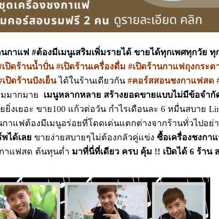
ร้านกาแฟ
#ต้องมีเมนูเสริมเพิ่มรายได้
ขายได้ทุกเพศทุกวัย ทุ
ปิดร้านน้ำปั่น #เปิดร้านเครื่องดื่ม #เปิดร้าน
กาแฟถุงกระดาษ
เปิดร้านปังเย็น
ได้ในร้านเดียวกัน
#คอร์สสอนชงกาแฟสด
สริมมากมาย
เมนูหลากหลาย สร้างยอดขายแบบไม่มีข้อจำกัด
ยิ่งเยอะ ขาย100 แก้วต่อวัน กำไรเดือนละ 6 หมื่นสบาย Lin
านกาแฟต้องมีเมนูอร่อยที่โดดเด่นแตกต่างจากร้านทั่วไปอย
ร์พได้เลย
ขายง่ายสบายๆไม่ต้องกลัวคู่แข่ง
ซื้อเครื่องชงก
กาแฟสด ต้นทุนต่ำ
มาที่นี่ที่เดียว ครบ คุ้ม !! เปิดได้ 6 ร้าน
ส