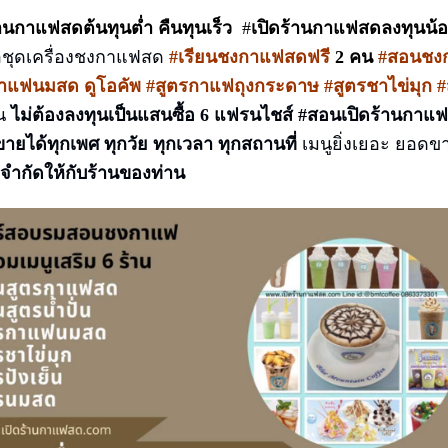
้านกาแฟสดต้นทุนต่ำ คืนทุนเร็ว
#
เปิดร้านกาแฟสดลงทุนน้
้อชุดเครื่องชงกาแฟสด
#เรียนชงกาแฟสดฟรี
2 คน
#สอนชงกา
าแฟนมสด ดูโอคัพ #สูตรกาแฟถุงกระดาษ #สูตรชาไข่มุก #ส
ัน
ไม่ต้องลงทุนเป็นแสนซื้อ 6 แฟรนไชส์
#สอนเปิดร้านกาแฟ
ขายได้ทุกเพศ ทุกวัย ทุกเวลา ทุกสถานที่
เมนูยิ่งเยอะ ยอดข
้อจำกัดให้กับร้านของท่าน